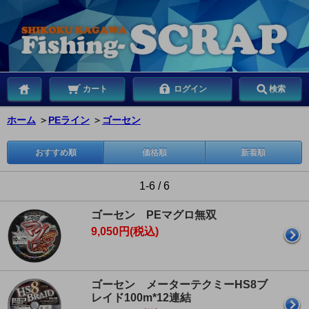
カート
ログイン
検索
ホーム
＞
PEライン
＞
ゴーセン
おすすめ順
価格順
新着順
1-6 / 6
ゴーセン PEマグロ無双
9,050円(税込)
ゴーセン メーターテクミーHS8ブ
レイド100m*12連結