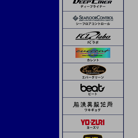
ランブルベイト
APIA
コーモラン
ボーズレス
デコイ
SOM
beat
ピエールジグ
モーリス
トライアル
ボウズ
サンライン
ステキ針
ティクト
ジャッカル
メジャークラフト
シーフロアコントロール
デコイ
シーフロアコントロール
ネイチャーボーイズ
ハヤブサ
シマノ
オリムピック
Avail
タカ産業
アシスト工房
オーシャンフリーク
K-FLAT
レスターファイン
ディープライナー
CB ONE
CB ONE
タコ用針
海遊少年
タカ産業
ソウルズ
Boggy
ハヤブサ
ミヤマエ
スミス
メガバス
ドロップカスタム
下田漁具
beat
フィネス
ima
下田漁具
エイテック
エバーグリーン
オーシャンフリーク
下田漁具
クレイジーオーシャン
ネイチャーボーイズ
グリス・オイル
ミヤマエ
フィネス
CB ONE
ダミキジャパン
ベーシックギア
その他
ダイワ
リブレ
MCワークス
ボーズレス
オリムピック
ヤマシタ
コモジグ
ジャッカル
ゼスタ
ブルーニングハーツ
セイカイコレクション
ブリーデン
D-CLAW
ソルトウォーターボーイズ
クレイジーオーシャン
ヴァンフック
タカ産業
ゼスタ
ASSジグ
ASS
Dios
ゴーへ
スタジオオーシャンマーク