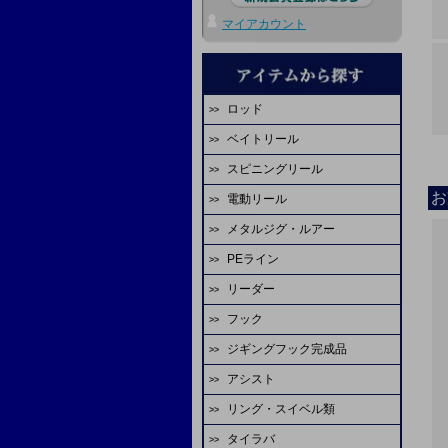
マイアカウント
ロッド
ベイトリール
エバーグリーン
スピニングリール
ダイワ
ディープライナー
お
電動リール
ダイワ
シマノ
ビート
メタルジグ・ルアー
ダイワ
シマノ
エバーグリーン
オーシャンフリーク
PEライン
ディープライナー
シマノ
アピア
スタジオオーシャンマーク
ジャッカル
リーダー
ファイヤーライン
シーフロアコントロール
ミヤエポック
アブガルシア
マーフィックス
ピュアテック
フック
YGKよつあみ
シマノ
FCラボ
tail walk
エイテック
アリゲーター技研
FCラボ
ジギングフック完成品
シーフロアコントロール
シーガー
デプスハンター
カレント
備品
テイルウォーク
シーフロアコントロール
天龍
アシスト
スクラップオリジナル
ASS
サンライン
サンライン
K-craft
ディープライナー
ヤマガブランクス
リング・スイベル類
ASS
シーフロアコントロール
ダイワ
がまかつ
YGKよつあみ
山ジグ
オクマ
シマノ
タイラバ
シーフロアコントロール
オーナー
ASS
シャウト
バレーヒル