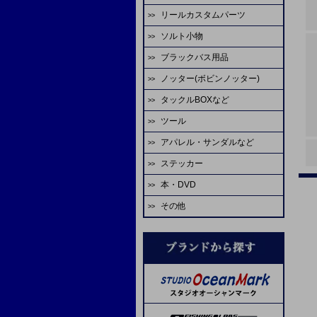
ゴーセン
エバーグリーン
アブガルシア
がまかつ
リールカスタムパーツ
ハヤブサ
HOT'S
シャウト
デコイ
odz
ASS
ティクト
ビート
テイルウォーク
ゼスタ
ソルト小物
スタジオオーシャンマーク
ジャッカル
odz
ゴーセン
オーナー
カツイチ
ダイワ
ダイワ
CB ONE
アルファタックス
ゼニス
ブラックバス用品
タコベイト
エバーグリーン
ダイワ
がまかつ
大洋
シャウト
デコイ
オーナー
A-TEC
uroco
グローブライド
テイルウォーク
ノッター(ボビンノッター)
淡水ロッド
ジグヘッド
LIVRE
シマノ
WaterLand
ヤマトヨ
スタジオオーシャンマーク
ヴァンフック
プロセレ
モーリス
REALS
エイテック
アブガルシア
タックルBOXなど
淡水リール
ソルトワーム
ソルトウォーターボーイズ
SEAFLOORCONTROL
ゼスタ
ゼスタ
ヤマイ
ゴーへ
VARIVAS
メジャークラフト
TANAJIG
オーシャンフリークス
ツール
エイテック
バスルアー・ワーム
サビキ
シマノ
がまかつ
バレーヒル
がまかつ
クレイジーオーシャン
がまかつ
ゴーセン
X-BRAID
EDUCE
アパレル・サンダルなど
マクセル
バレーヒル
バス用フック
IKA
マーフィックスパーツ
START
スタジオオーシャンマーク
YGKよつあみ
ジャスティス
オーナー
シマノ
ヤマトヨ
枝豆じぐ
ステッカー
ミヒロ精機
ゴールデンミーン
バス用ライン
蛸
ダイワ
ライズジャパン
ヤリエ
ダイワ
剣屋
金龍
ネイチャーボーイズ
バリバス
Lots Of Art
本・DVD
アベットリール
パームス
イカメタル
SPI ミゾハン
ソルトウォーターボーイズ
オーナー
ヤマイ
がまかつ
スティンガー
下田漁具
ラインコート類
その他
ブルーブルー
レスターファイン
ジャンキーワークス
オーシャンフリークス
reins（スペアパーツ）
ASS
フィッシングファイターズ
ダイワ
SOM
アミゼス
ネイズ
オプション
ダイワ
コーモラン
ラバーパーツ
B.Rig's
糸・チューブ
シマノ
コアマン
脇漁具
ワンナック
ティクト
スペアフック
エヌティスイベル
ヴァンフック
エヌティスイベル
ステキ針
ヨーヅリ
剛樹
ABU
フィッシングファイターズ
UOSO
ヴァンフック
ネイヤーボーイズ
デュエル
リップル
YPS
WaterLand
VARIVAS
ゼスタ
SFC