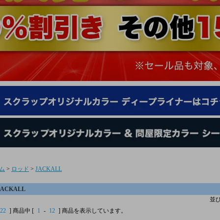
ム
>
ロッド
>
JACKALL
JACKALL
並
22
] 商品中 [
1
-
12
] 商品を表示しています。