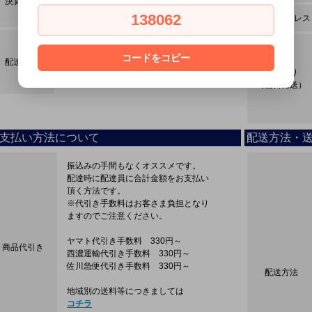
決算方法
クロネコwebコレクト・ペイパル
ペイパルクレジット
138062
メールアドレス
ヤマト運輸
レターパック・ゆうパック
コードをコピー
配送方法
西濃運輸・佐川急便
締め切り
スマートレター・店頭
（当日発送）
支払い方法について
配送方法・
振込みの手間もなくオススメです。
配達時に配達員に合計金額をお支払い
頂く方法です。
※代引き手数料はお客さま負担となり
ますのでご注意ください。
ヤマト代引き手数料 330円～
商品代引き
西濃運輸代引き手数料 330円～
佐川急便代引き手数料 330円～
配送方法
地域別の送料等につきましては
コチラ