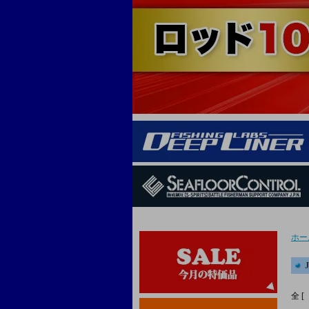
ホー
全 [