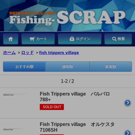
カート
ログイン
検索
ホーム
＞
ロッド
＞
fish trippers village
おすすめ順
価格順
新着順
1-2 / 2
Fish Trippers village バルバロ
788+
SOLD OUT
Fish Trippers village オルケスタ
7106SH