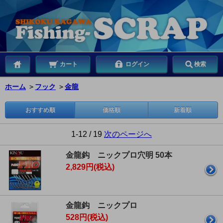
カート
ログイン
検索
ホーム
＞
フック
＞
金龍
おすすめ順
価格順
新着順
1-12 / 19
次のページへ
金龍鈎 ニックプロ穴明 50本
2,829円(税込)
金龍鈎 ニックプロ
528円(税込)