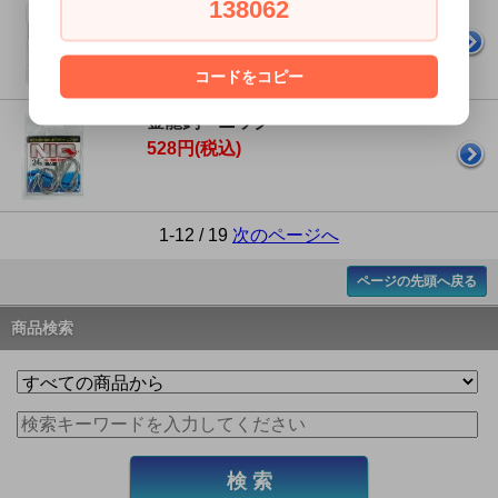
138062
金龍鈎 スズ小ダイ
660円(税込)
コードをコピー
金龍鈎 ニック
528円(税込)
1-12 / 19
次のページへ
ページの先頭へ戻る
商品検索