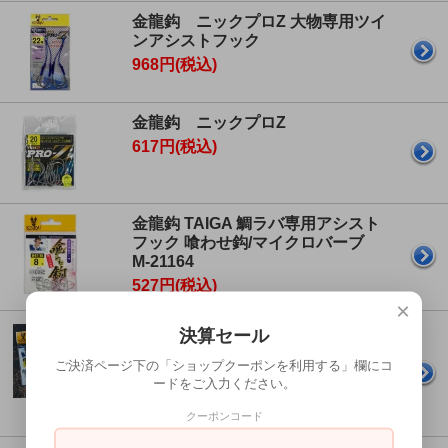
金龍鈎 ニックプロZ 大物専用ツイ
ンアシストフック
968円(税込)
金龍鈎 ニックプロZ
617円(税込)
金龍鈎 TAIGA 鯛ラバ専用アシスト
フック 喰わせ鈎/マイクロバーブ
M-21164
527円(税込)
×
金龍鈎 TAIGA 鯛ラバ専用アシスト
決算セール
フック 掛けあわせ鈎/ドテラ＆
ご決済ページ下の「ショップクーポンを利用する」欄にコ
DEEP 21163 スズ/71163 Sブラッ
ードをご入力ください。
ク
527円(税込)
クーポンコード