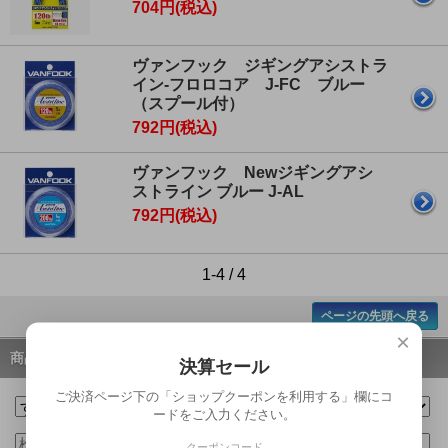
704円(税込)
ヴァンフック ジギングアシストラ
イン-フロロコア J-FC ブルー
（スプール付）
792円(税込)
ヴァンフック Newジギングアシ
ストライン ブルー J-AL
792円(税込)
1-4 / 4
ページの先頭へ戻る
×
商品検索
決算セール
ご決済ページ下の「ショップクーポンを利用する」欄にコ
ードをご入力ください。
クーポンコード