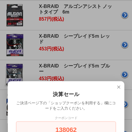
X-BRAID アルゴンアシスト ノッ
トタイプ 6m
857円(税込)
X-BRAID シーブレイド5ｍ レッ
ド
453円(税込)
X-BRAID シーブレイド5ｍ ブル
ー
453円(税込)
×
決算セール
X-BRAID ダイポリノットII
1,650円(税込)
ご決済ページ下の「ショップクーポンを利用する」欄にコ
ードをご入力ください。
クーポンコード
X-BRAID スクラム16 プロテクト
138062
リミテッド