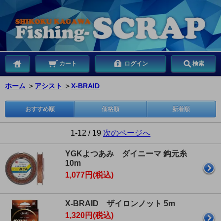
カート
ログイン
検索
ホーム
＞
アシスト
＞
X-BRAID
おすすめ順
価格順
新着順
1-12 / 19
次のページへ
YGKよつあみ ダイニーマ 鈎元糸
10m
1,077円(税込)
X-BRAID ザイロンノット 5m
1,320円(税込)