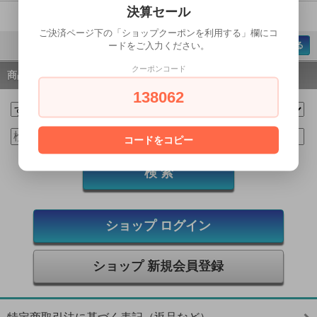
決算セール
1-6 / 6
ご決済ページ下の「ショップクーポンを利用する」欄にコ
ードをご入力ください。
ページの先頭へ戻る
クーポンコード
商品検索
138062
コードをコピー
ショップ ログイン
ショップ 新規会員登録