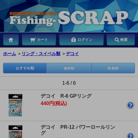
カート
ログイン
検索
ホーム
＞
リング・スイベル類
＞
デコイ
おすすめ順
価格順
新着順
1-6 / 6
デコイ R-6 GPリング
440円(税込)
デコイ PR-12 パワーロールリン
グ