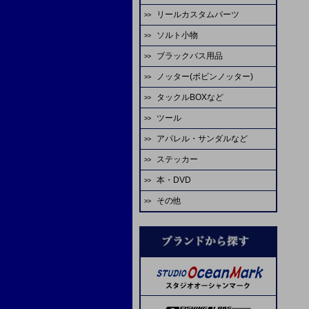
ゴーセン
エバーグリーン
アブガルシア
がまかつ
リールカスタムパーツ
ハヤブサ
HOT'S
シャウト
デコイ
odz
ASS
ティクト
ビート
テイルウォーク
ゼスタ
ソルト小物
スタジオオーシャンマーク
ジャッカル
odz
ゴーセン
オーナー
カツイチ
ダイワ
ダイワ
CB ONE
アルファタックス
ゼニス
ブラックバス用品
タコベイト
エバーグリーン
ダイワ
がまかつ
大洋
シャウト
デコイ
オーナー
A-TEC
uroco
グローブライド
テイルウォーク
ノッター(ボビンノッター)
淡水ロッド
ジグヘッド
LIVRE
シマノ
WaterLand
ヤマトヨ
スタジオオーシャンマーク
ヴァンフック
プロセレ
モーリス
REALS
エイテック
アブガルシア
タックルBOXなど
淡水リール
ソルトワーム
ソルトウォーターボーイズ
SEAFLOORCONTROL
ゼスタ
ゼスタ
ヤマイ
ゴーへ
VARIVAS
メジャークラフト
TANAJIG
オーシャンフリークス
ツール
エイテック
バスルアー・ワーム
サビキ
シマノ
がまかつ
バレーヒル
がまかつ
クレイジーオーシャン
がまかつ
ゴーセン
X-BRAID
EDUCE
アパレル・サンダルなど
マクセル
バレーヒル
バス用フック
IKA
マーフィックスパーツ
START
スタジオオーシャンマーク
YGKよつあみ
ジャスティス
オーナー
シマノ
ヤマトヨ
枝豆じぐ
ステッカー
ミヒロ精機
ゴールデンミーン
バス用ライン
蛸
ダイワ
ライズジャパン
ヤリエ
ダイワ
剣屋
金龍
ネイチャーボーイズ
バリバス
Lots Of Art
本・DVD
アベットリール
パームス
イカメタル
SPI ミゾハン
ソルトウォーターボーイズ
オーナー
ヤマイ
がまかつ
スティンガー
下田漁具
ラインコート類
その他
ブルーブルー
レスターファイン
ジャンキーワークス
オーシャンフリークス
reins（スペアパーツ）
ASS
フィッシングファイターズ
ダイワ
SOM
アミゼス
ネイズ
オプション
ダイワ
コーモラン
ラバーパーツ
B.Rig's
糸・チューブ
シマノ
コアマン
脇漁具
ワンナック
ティクト
スペアフック
エヌティスイベル
ヴァンフック
エヌティスイベル
ステキ針
ヨーヅリ
剛樹
ABU
フィッシングファイターズ
UOSO
ヴァンフック
ネイヤーボーイズ
デュエル
リップル
YPS
WaterLand
VARIVAS
ゼスタ
SFC