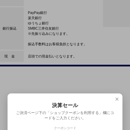
PayPay銀行
楽天銀行
ゆうちょ銀行
銀行振込
SMBC三井住友銀行
※先振り込みになります。
振込手数料はお客様負担となります。
現 金
店頭での現金払いとなります。
×
決算セール
ご決済ページ下の「ショップクーポンを利用する」欄にコ
ードをご入力ください。
クーポンコード