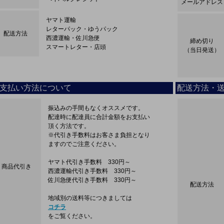
メールアドレス
ヤマト運輸
レターパック・ゆうパック
配送方法
西濃運輸・佐川急便
締め切り
スマートレター・店頭
（当日発送）
支払い方法について
配送方法・
振込みの手間もなくオススメです。
配達時に配達員に合計金額をお支払い
頂く方法です。
※代引き手数料はお客さま負担となり
ますのでご注意ください。
ヤマト代引き手数料 330円～
商品代引き
西濃運輸代引き手数料 330円～
佐川急便代引き手数料 330円～
配送方法
地域別の送料等につきましては
コチラ
をご覧ください。