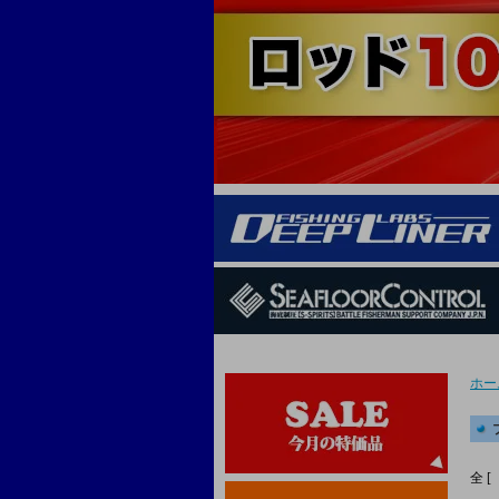
ホー
全 [