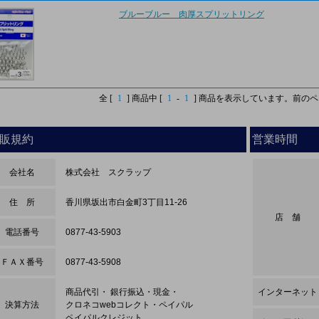
ブルーブルー 肉厚スプリットリング
全 [
1
] 商品中 [
1
-
1
] 商品を表示しています。
前のペ
販規約
営業時間
会社名
株式会社 スクラップ
住 所
香川県坂出市白金町3丁目11-26
店 舗
電話番号
0877-43-5903
ＦＡＸ番号
0877-43-5908
商品代引・ 銀行振込・現金・
インターネット
決算方法
クロネコwebコレクト・ペイパル
ペイパルクレジット