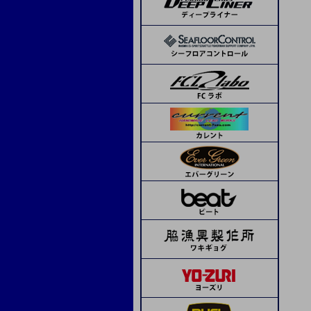
ランブルベイト
APIA
コーモラン
ボーズレス
デコイ
SOM
beat
ピエールジグ
モーリス
トライアル
ボウズ
サンライン
ステキ針
ティクト
ジャッカル
メジャークラフト
シーフロアコントロール
デコイ
シーフロアコントロール
ネイチャーボーイズ
ハヤブサ
シマノ
オリムピック
Avail
タカ産業
アシスト工房
オーシャンフリーク
K-FLAT
レスターファイン
ディープライナー
CB ONE
CB ONE
タコ用針
海遊少年
タカ産業
ソウルズ
Boggy
ハヤブサ
ミヤマエ
スミス
メガバス
ドロップカスタム
下田漁具
beat
フィネス
ima
下田漁具
エイテック
エバーグリーン
オーシャンフリーク
下田漁具
クレイジーオーシャン
ネイチャーボーイズ
グリス・オイル
ミヤマエ
フィネス
CB ONE
ダミキジャパン
ベーシックギア
その他
ダイワ
リブレ
MCワークス
ボーズレス
オリムピック
ヤマシタ
コモジグ
ジャッカル
ゼスタ
ブルーニングハーツ
セイカイコレクション
ブリーデン
D-CLAW
ソルトウォーターボーイズ
クレイジーオーシャン
ヴァンフック
タカ産業
ゼスタ
ASSジグ
ASS
Dios
ゴーへ
スタジオオーシャンマーク