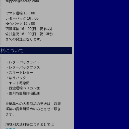
support@f-scrap.com
ヤマト運輸 16：00
レターパック 16：00
ゆうパック 16：00
西濃運輸 16：00(日・祝 休み)
佐川急便 16：00(日・祝 13時)
までの発送となります。
送料について
・レターパックライト
・レターパックプラス
・スマートレター
・ゆうパック
・ヤマト宅急便
・西濃運輸ペリカン便
・佐川急便飛脚宅配便
※離島への大型商品の発送は、西濃
運輸の営業所留めのみとさせて頂き
ます。
地域別の送料等につきましては