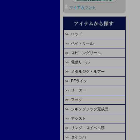
マイアカウント
ロッド
ベイトリール
エバーグリーン
スピニングリール
ダイワ
ディープライナー
電動リール
ダイワ
シマノ
ビート
メタルジグ・ルアー
ダイワ
シマノ
エバーグリーン
オーシャンフリーク
PEライン
ディープライナー
シマノ
アピア
スタジオオーシャンマーク
ジャッカル
リーダー
ファイヤーライン
シーフロアコントロール
ミヤエポック
アブガルシア
マーフィックス
ピュアテック
フック
YGKよつあみ
シマノ
FCラボ
tail walk
エイテック
アリゲーター技研
FCラボ
ジギングフック完成品
シーフロアコントロール
シーガー
デプスハンター
カレント
備品
テイルウォーク
シーフロアコントロール
天龍
アシスト
スクラップオリジナル
ASS
サンライン
サンライン
K-craft
ディープライナー
ヤマガブランクス
リング・スイベル類
ASS
シーフロアコントロール
ダイワ
がまかつ
YGKよつあみ
山ジグ
オクマ
シマノ
タイラバ
シーフロアコントロール
オーナー
ASS
シャウト
バレーヒル