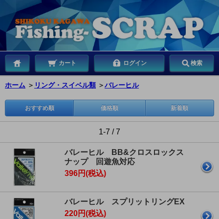
カート
ログイン
検索
ホーム
＞
リング・スイベル類
＞
バレーヒル
おすすめ順
価格順
新着順
1-7 / 7
バレーヒル BB&クロスロックス
ナップ 回遊魚対応
396円(税込)
バレーヒル スプリットリングEX
220円(税込)