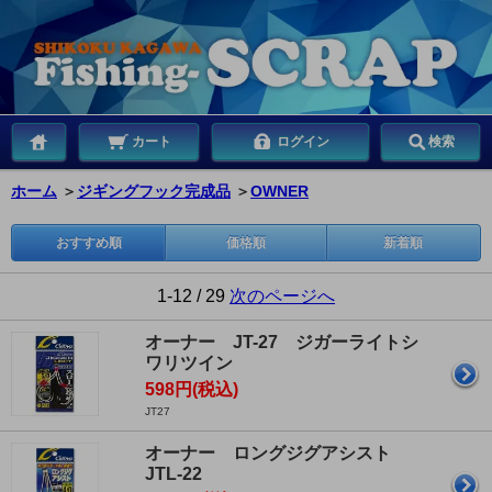
カート
ログイン
検索
ホーム
＞
ジギングフック完成品
＞
OWNER
おすすめ順
価格順
新着順
1-12 / 29
次のページへ
オーナー JT-27 ジガーライトシ
ワリツイン
598円(税込)
JT27
オーナー ロングジグアシスト
JTL-22