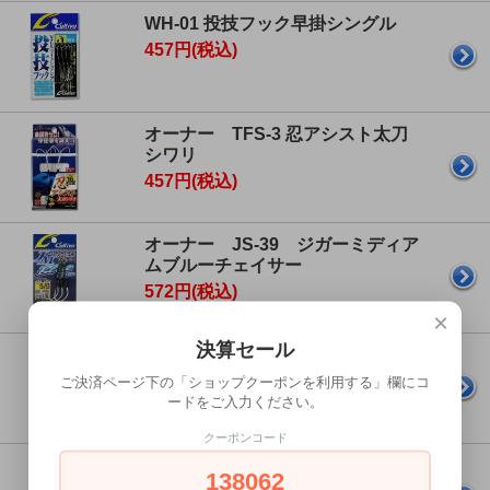
WH-01 投技フック早掛シングル
457円(税込)
オーナー TFS-3 忍アシスト太刀
シワリ
457円(税込)
オーナー JS-39 ジガーミディア
ムブルーチェイサー
572円(税込)
×
決算セール
オーナー JT-39 ジガーミディアム
ツインチェイサー
ご決済ページ下の「ショップクーポンを利用する」欄にコ
572円(税込)
ードをご入力ください。
クーポンコード
オーナー FH-21 ファイアツイン
138062