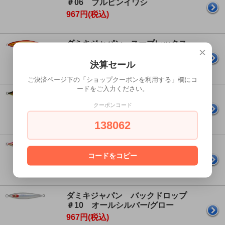
＃06 ブルピンイワシ
967円(税込)
ダミキジャパン スープレックス
×
＃07 ムラアカキン
決算セール
967円(税込)
ご決済ページ下の「ショップクーポンを利用する」欄にコ
ードをご入力ください。
ダミキジャパン バックドロップ
＃02 リアルイワシ
クーポンコード
967円(税込)
138062
ダミキジャパン バックドロップ
＃04 シャインピンク
コードをコピー
967円(税込)
ダミキジャパン バックドロップ
＃10 オールシルバー/グロー
967円(税込)