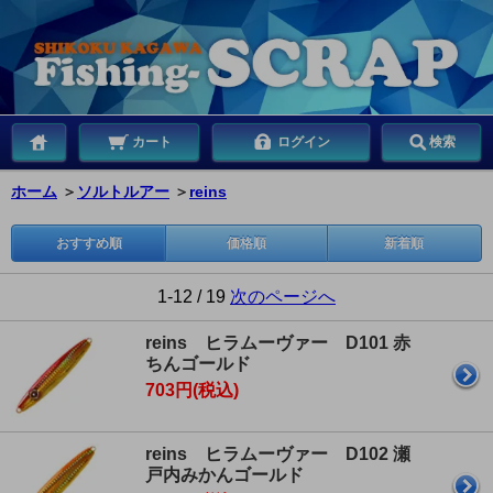
カート
ログイン
検索
ホーム
＞
ソルトルアー
＞
reins
おすすめ順
価格順
新着順
1-12 / 19
次のページへ
reins ヒラムーヴァー D101 赤
ちんゴールド
703円(税込)
reins ヒラムーヴァー D102 瀬
戸内みかんゴールド