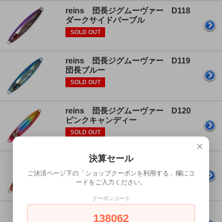
reins 団長ジグムーヴァー D118
ダークサイドパープル
SOLD OUT
reins 団長ジグムーヴァー D119
団長ブルー
SOLD OUT
reins 団長ジグムーヴァー D120
ピンクキャンディー
SOLD OUT
×
決算セール
reins 団長ジグムーヴァー D121
レモンキャンディー
ご決済ページ下の「ショップクーポンを利用する」欄にコ
ードをご入力ください。
SOLD OUT
クーポンコード
reins 団長ジグムーヴァー D123
138062
デリシャスメロン