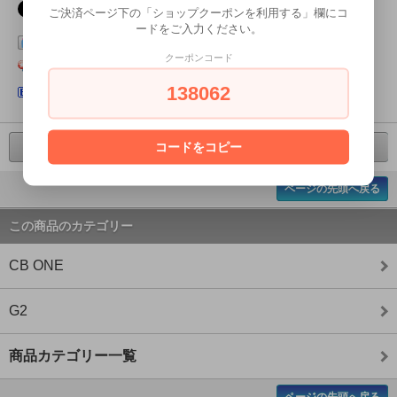
ご決済ページ下の「ショップクーポンを利用する」欄にコ
ードをご入力ください。
この商品をログピでつぶやく
クーポンコード
Yahoo!ブックマークに登録する
138062
はてなブックマークに登録する
コードをコピー
前の商品へ
次の商品へ
ページの先頭へ戻る
この商品のカテゴリー
CB ONE
G2
商品カテゴリー一覧
ページの先頭へ戻る