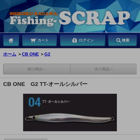
カート
ログイン
検索
ホーム
＞
CB ONE
＞
G2
前の商品へ
次の商品へ
CB ONE G2 TT-オールシルバー