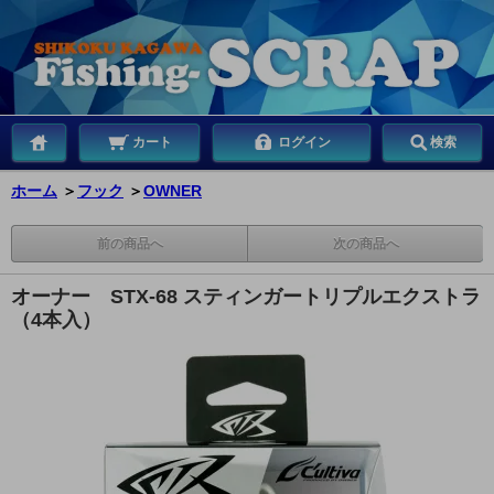
カート
ログイン
検索
ホーム
＞
フック
＞
OWNER
前の商品へ
次の商品へ
オーナー STX-68 スティンガートリプルエクストラ
（4本入）