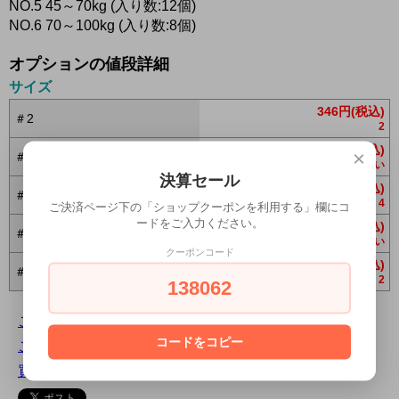
NO.5 45～70kg (入り数:12個)
NO.6 70～100kg (入り数:8個)
オプションの値段詳細
サイズ
346円(税込)
＃2
2
346円(税込)
×
＃3
在庫 0 お問合わせください
決算セール
346円(税込)
＃4
4
ご決済ページ下の「ショップクーポンを利用する」欄にコ
ードをご入力ください。
346円(税込)
＃5
在庫 0 お問合わせください
クーポンコード
346円(税込)
＃6
2
138062
この商品について問い合わせる
コードをコピー
この商品を友達に教える
買い物を続ける