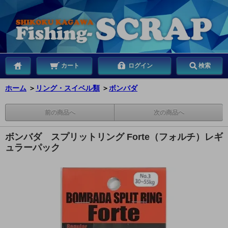
カート
ログイン
検索
ホーム
＞
リング・スイベル類
＞
ボンバダ
前の商品へ
次の商品へ
ボンバダ スプリットリング Forte（フォルチ）レギ
ュラーパック