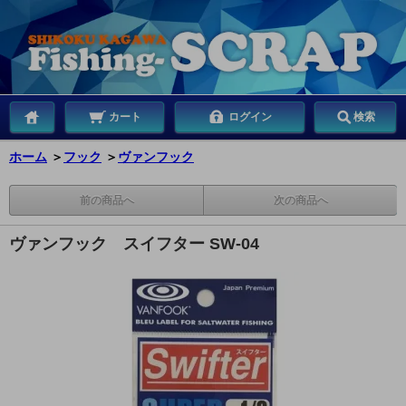
カート
ログイン
検索
ホーム
＞
フック
＞
ヴァンフック
前の商品へ
次の商品へ
ヴァンフック スイフター SW-04