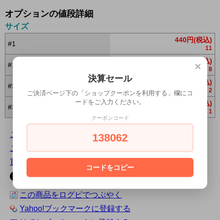
オプションの値段詳細
サイズ
440円(税込)
#1
11
440円(税込)
×
#1/0
8
決算セール
440円(税込)
#2/0
2
ご決済ページ下の「ショップクーポンを利用する」欄にコ
ードをご入力ください。
440円(税込)
#3/0
1
クーポンコード
この商品について問い合わせる
138062
この商品を友達に教える
買い物を続ける
コードをコピー
この商品をログピでつぶやく
Yahoo!ブックマークに登録する