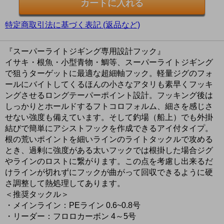
特定商取引法に基づく表記 (返品など)
『スーパーライトジギング専用設計フック』
イサキ・根魚・小型青物・鯛等、スーパーライトジギング
で狙うターゲットに最適な超細軸フック。軽量ジグのフォ
ールにバイトしてくるほんの小さなアタリも素早くフッキ
ングさせるロングテーパーポイント設計。フッキング後は
しっかりとホールドするフトコロフォルム、細さを感じさ
せない強度も備えています。そして釣場（船上）でも外掛
結びで簡単にアシストフックを作成できるアイ付タイプ。
根の荒いポイントを細いラインのライトタックルで攻める
とき、過剰に強度がある太いフックでは根掛した場合ジグ
やラインのロストに繋がります。この点を考慮し出来るだ
けラインが切れずにフックが曲がって回収できるように硬
さ調整して熱処理してあります。
＜推奨タックル＞
・メインライン：PEライン 0.6~0.8号
・リーダー：フロロカーボン 4～5号