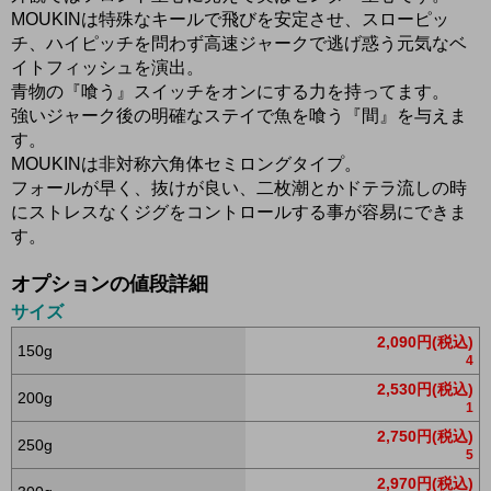
MOUKINは特殊なキールで飛びを安定させ、スローピッ
チ、ハイピッチを問わず高速ジャークで逃げ惑う元気なベ
イトフィッシュを演出。
青物の『喰う』スイッチをオンにする力を持ってます。
強いジャーク後の明確なステイで魚を喰う『間』を与えま
す。
MOUKINは非対称六角体セミロングタイプ。
フォールが早く、抜けが良い、二枚潮とかドテラ流しの時
にストレスなくジグをコントロールする事が容易にできま
す。
オプションの値段詳細
サイズ
2,090円(税込)
150g
4
2,530円(税込)
200g
1
2,750円(税込)
250g
5
2,970円(税込)