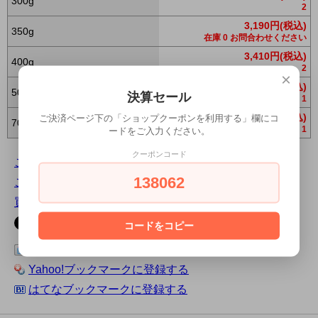
300g
2
3,190円(税込)
350g
在庫 0 お問合わせください
3,410円(税込)
400g
2
×
3,630円(税込)
500g
決算セール
1
4,510円(税込)
ご決済ページ下の「ショップクーポンを利用する」欄にコ
700g
1
ードをご入力ください。
クーポンコード
この商品について問い合わせる
138062
この商品を友達に教える
買い物を続ける
コードをコピー
この商品をログピでつぶやく
Yahoo!ブックマークに登録する
はてなブックマークに登録する