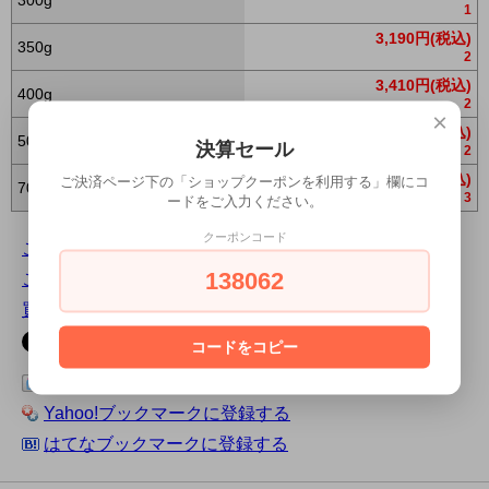
1
3,190円(税込)
350g
2
3,410円(税込)
400g
2
×
3,630円(税込)
500g
決算セール
2
4,510円(税込)
ご決済ページ下の「ショップクーポンを利用する」欄にコ
700g
3
ードをご入力ください。
クーポンコード
この商品について問い合わせる
138062
この商品を友達に教える
買い物を続ける
コードをコピー
この商品をログピでつぶやく
Yahoo!ブックマークに登録する
はてなブックマークに登録する