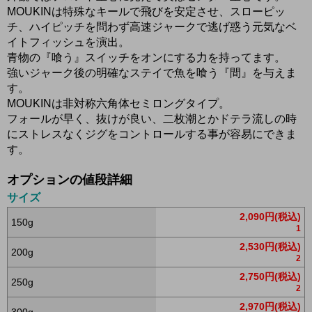
MOUKINは特殊なキールで飛びを安定させ、スローピッ
チ、ハイピッチを問わず高速ジャークで逃げ惑う元気なベ
イトフィッシュを演出。
青物の『喰う』スイッチをオンにする力を持ってます。
強いジャーク後の明確なステイで魚を喰う『間』を与えま
す。
MOUKINは非対称六角体セミロングタイプ。
フォールが早く、抜けが良い、二枚潮とかドテラ流しの時
にストレスなくジグをコントロールする事が容易にできま
す。
オプションの値段詳細
サイズ
2,090円(税込)
150g
1
2,530円(税込)
200g
2
2,750円(税込)
250g
2
2,970円(税込)
300g