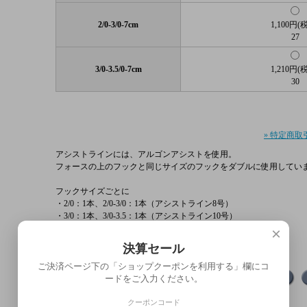
2/0-3/0-7cm
1,100円(
27
3/0-3.5/0-7cm
1,210円(
30
» 特定商取
アシストラインには、アルゴンアシストを使用。
フォースの上のフックと同じサイズのフックをダブルに使用してい
フックサイズごとに
・2/0：1本、2/0-3/0：1本（アシストライン8号）
・3/0：1本、3/0-3.5：1本（アシストライン10号）
はセットになります。
×
決算セール
2/0のみは単品です。
ご決済ページ下の「ショップクーポンを利用する」欄にコ
ードをご入力ください。
クーポンコード