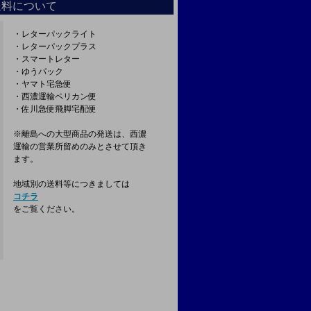
送料について
・レターパックライト
・レターパックプラス
・スマートレター
・ゆうパック
・ヤマト宅急便
・西濃運輸ペリカン便
・佐川急便飛脚宅配便
※離島への大型商品の発送は、西濃
運輸の営業所留めのみとさせて頂き
ます。
地域別の送料等につきましては
コチラ
をご覧ください。