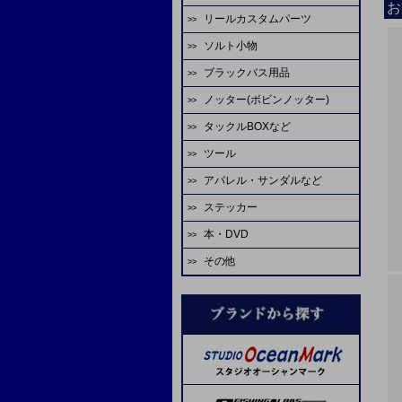
ゴーセン
エバーグリーン
お
アブガルシア
がまかつ
リールカスタムパーツ
ハヤブサ
HOT'S
シャウト
デコイ
odz
ASS
ティクト
ビート
テイルウォーク
ゼスタ
ソルト小物
スタジオオーシャンマーク
ジャッカル
odz
ゴーセン
オーナー
カツイチ
ダイワ
ダイワ
CB ONE
アルファタックス
ゼニス
ブラックバス用品
タコベイト
エバーグリーン
ダイワ
がまかつ
大洋
シャウト
デコイ
オーナー
A-TEC
uroco
グローブライド
テイルウォーク
ノッター(ボビンノッター)
淡水ロッド
ジグヘッド
LIVRE
シマノ
WaterLand
ヤマトヨ
スタジオオーシャンマーク
ヴァンフック
プロセレ
モーリス
REALS
エイテック
アブガルシア
タックルBOXなど
淡水リール
ソルトワーム
ソルトウォーターボーイズ
SEAFLOORCONTROL
ゼスタ
ゼスタ
ヤマイ
ゴーへ
VARIVAS
メジャークラフト
TANAJIG
オーシャンフリークス
ツール
エイテック
バスルアー・ワーム
サビキ
シマノ
がまかつ
バレーヒル
がまかつ
クレイジーオーシャン
がまかつ
ゴーセン
X-BRAID
EDUCE
アパレル・サンダルなど
マクセル
バレーヒル
バス用フック
IKA
マーフィックスパーツ
START
スタジオオーシャンマーク
YGKよつあみ
ジャスティス
オーナー
シマノ
ヤマトヨ
枝豆じぐ
ステッカー
ミヒロ精機
ゴールデンミーン
バス用ライン
蛸
ダイワ
ライズジャパン
ヤリエ
ダイワ
剣屋
金龍
ネイチャーボーイズ
バリバス
Lots Of Art
本・DVD
アベットリール
パームス
イカメタル
SPI ミゾハン
ソルトウォーターボーイズ
オーナー
ヤマイ
がまかつ
スティンガー
下田漁具
ラインコート類
その他
ブルーブルー
レスターファイン
ジャンキーワークス
オーシャンフリークス
reins（スペアパーツ）
ASS
フィッシングファイターズ
ダイワ
SOM
アミゼス
ネイズ
オプション
ダイワ
コーモラン
ラバーパーツ
B.Rig's
糸・チューブ
シマノ
コアマン
脇漁具
ワンナック
ティクト
スペアフック
エヌティスイベル
ヴァンフック
エヌティスイベル
ステキ針
ヨーヅリ
剛樹
ABU
フィッシングファイターズ
UOSO
ヴァンフック
ネイヤーボーイズ
デュエル
リップル
YPS
WaterLand
VARIVAS
ゼスタ
SFC