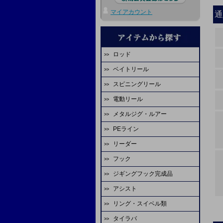
マイアカウント
通
ロッド
ベイトリール
エバーグリーン
スピニングリール
ダイワ
ディープライナー
電動リール
ダイワ
シマノ
ビート
メタルジグ・ルアー
ダイワ
シマノ
エバーグリーン
オーシャンフリーク
PEライン
ディープライナー
シマノ
アピア
スタジオオーシャンマーク
ジャッカル
リーダー
ファイヤーライン
シーフロアコントロール
ミヤエポック
アブガルシア
マーフィックス
ピュアテック
フック
YGKよつあみ
シマノ
FCラボ
tail walk
エイテック
アリゲーター技研
FCラボ
ジギングフック完成品
シーフロアコントロール
シーガー
デプスハンター
カレント
備品
テイルウォーク
シーフロアコントロール
天龍
アシスト
スクラップオリジナル
ASS
サンライン
サンライン
K-craft
ディープライナー
ヤマガブランクス
リング・スイベル類
ASS
シーフロアコントロール
ダイワ
がまかつ
YGKよつあみ
山ジグ
オクマ
シマノ
タイラバ
シーフロアコントロール
オーナー
ASS
シャウト
バレーヒル