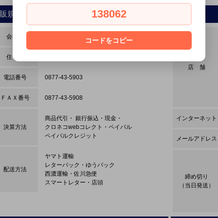
138062
販規約
営業時間
会社名
株式会社 スクラップ
コードをコピー
住 所
香川県坂出市白金町3丁目11-26
店 舗
電話番号
0877-43-5903
ＦＡＸ番号
0877-43-5908
商品代引・ 銀行振込・現金・
インターネット
決算方法
クロネコwebコレクト・ペイパル
ペイパルクレジット
メールアドレス
ヤマト運輸
レターパック・ゆうパック
配送方法
西濃運輸・佐川急便
締め切り
スマートレター・店頭
（当日発送）