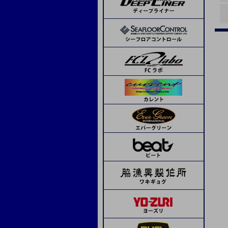
ランブルベイト
APIA
コーモラン
ボーズレス
デコイ
SOM
beat
ピエールジグ
モーリス
トライアル
ボウズ
サンライン
ステキ針
ティクト
ジャッカル
メジャークラフト
シーフロアコントロール
デコイ
シーフロアコントロール
ネイチャーボーイズ
ハヤブサ
シマノ
オリムピック
Avail
タカ産業
アシスト工房
オーシャンフリーク
K-FLAT
レスターファイン
ディープライナー
CB ONE
CB ONE
タコ用針
海遊少年
タカ産業
ソウルズ
Boggy
ハヤブサ
ミヤマエ
スミス
メガバス
ドロップカスタム
下田漁具
beat
フィネス
ima
下田漁具
エイテック
エバーグリーン
オーシャンフリーク
下田漁具
クレイジーオーシャン
ネイチャーボーイズ
グリス・オイル
ミヤマエ
フィネス
CB ONE
ダミキジャパン
ベーシックギア
その他
ダイワ
リブレ
MCワークス
ボーズレス
オリムピック
ヤマシタ
コモジグ
ジャッカル
ゼスタ
ブルーニングハーツ
セイカイコレクション
ブリーデン
D-CLAW
ソルトウォーターボーイズ
クレイジーオーシャン
ヴァンフック
タカ産業
ゼスタ
ASSジグ
ASS
Dios
ゴーへ
スタジオオーシャンマーク