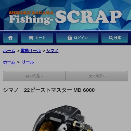
カート
ログイン
検索
ホーム
＞
電動リール
＞
シマノ
ホーム
＞
リール
前の商品へ
次の商品へ
シマノ 22ビーストマスター MD 6000