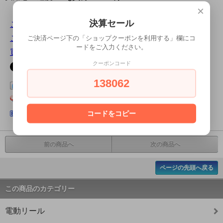
×
決算セール
この商品について問い合わせる
この商品を友達に教える
ご決済ページ下の「ショップクーポンを利用する」欄にコ
ードをご入力ください。
買い物を続ける
クーポンコード
138062
この商品をログピでつぶやく
Yahoo!ブックマークに登録する
はてなブックマークに登録する
コードをコピー
前の商品へ
次の商品へ
ページの先頭へ戻る
この商品のカテゴリー
電動リール