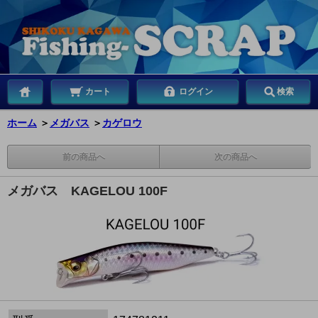
カート
ログイン
検索
ホーム
＞
メガバス
＞
カゲロウ
前の商品へ
次の商品へ
メガバス KAGELOU 100F