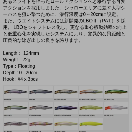
あるスライドを伴ったロールアクションへと移行する可変
アクションを採用しました。シャローエリアに差す大型シ
ーバスを狙い撃つために、潜行深度は0～20cmに設定。
また、ウエイトシステムには新開発のLBOⅡ（PAT.）を採
用。 LBOをシャフトレス化し、更なる重心移動効率の向上
と低重心化を実現したシステムにより、驚異的な飛距離と
圧倒的な泳ぎ出しの良さを誇ります。
Length： 124mm
Weight：22g
Type：Floating
Depth : 0 - 20cm
Hook : #4 x 3pcs