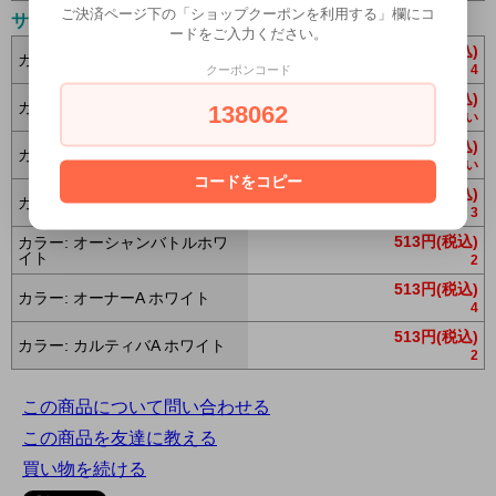
ご決済ページ下の「ショップクーポンを利用する」欄にコ
サイズ:L
ードをご入力ください。
513円(税込)
カラー: オーナーホワイト
4
クーポンコード
513円(税込)
カラー: オーナーグレー
138062
在庫 0 お問合わせください
513円(税込)
カラー: カルティバホワイト
在庫 0 お問合わせください
コードをコピー
513円(税込)
カラー: カルティバグレー
3
513円(税込)
カラー: オーシャンバトルホワ
イト
2
513円(税込)
カラー: オーナーA ホワイト
4
513円(税込)
カラー: カルティバA ホワイト
2
この商品について問い合わせる
この商品を友達に教える
買い物を続ける