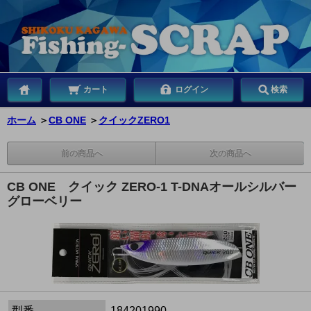
カート
ログイン
検索
ホーム
＞
CB ONE
＞
クイックZERO1
前の商品へ
次の商品へ
CB ONE クイック ZERO-1 T-DNAオールシルバー
グローベリー
型番
184201990