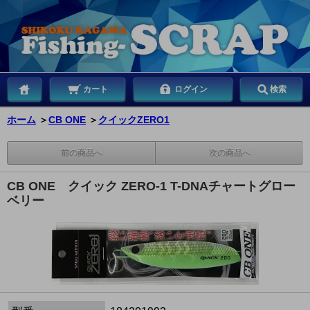
カート
ログイン
検索
ホーム
＞
CB ONE
＞
クイックZERO1
前の商品へ
次の商品へ
CB ONE クイック ZERO-1 T-DNAチャートグロー
ベリー