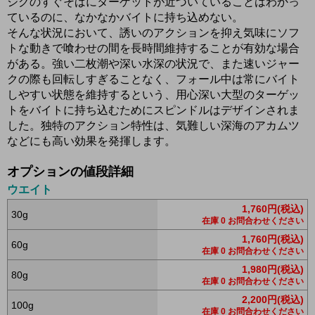
ジグのすぐそばにターゲットが近づいていることはわかっ
ているのに、なかなかバイトに持ち込めない。
そんな状況において、誘いのアクションを抑え気味にソフ
トな動きで喰わせの間を長時間維持することが有効な場合
がある。強い二枚潮や深い水深の状況で、また速いジャー
クの際も回転しすぎることなく、フォール中は常にバイト
しやすい状態を維持するという、用心深い大型のターゲッ
トをバイトに持ち込むためにスピンドルはデザインされま
した。独特のアクション特性は、気難しい深海のアカムツ
などにも高い効果を発揮します。
オプションの値段詳細
ウエイト
1,760円(税込)
30g
在庫 0 お問合わせください
1,760円(税込)
60g
在庫 0 お問合わせください
1,980円(税込)
80g
在庫 0 お問合わせください
2,200円(税込)
100g
在庫 0 お問合わせください