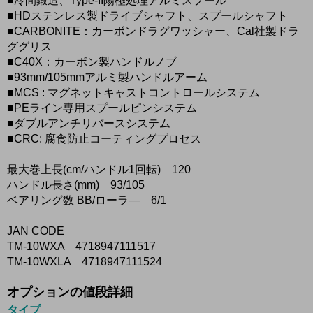
■冷間鍛造、Type-II陽極処理アルミスプール
■HDステンレス製ドライブシャフト、スプールシャフト
■CARBONITE：カーボンドラグワッシャー、Cal社製ドラ
ググリス
■C40X：カーボン製ハンドルノブ
■93mm/105mmアルミ製ハンドルアーム
■MCS : マグネットキャストコントロールシステム
■PEライン専用スプールピンシステム
■ダブルアンチリバースシステム
■CRC: 腐食防止コーティングプロセス
最大巻上長(cm/ハンドル1回転) 120
ハンドル長さ(mm) 93/105
ベアリング数 BB/ローラ― 6/1
JAN CODE
TM-10WXA 4718947111517
TM-10WXLA 4718947111524
オプションの値段詳細
タイプ