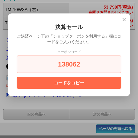
53,790円(税込)
TM-10WXA（右）
在庫 0 お問合わせください
×
53,790円(税込)
TM-10WXLA（左）
在庫 0 お問合わせください
決算セール
ご決済ページ下の「ショップクーポンを利用する」欄にコ
この商品について問い合わせる
ードをご入力ください。
この商品を友達に教える
クーポンコード
買い物を続ける
138062
この商品をログピでつぶやく
コードをコピー
Yahoo!ブックマークに登録する
はてなブックマークに登録する
前の商品へ
次の商品へ
ページの先頭へ戻る