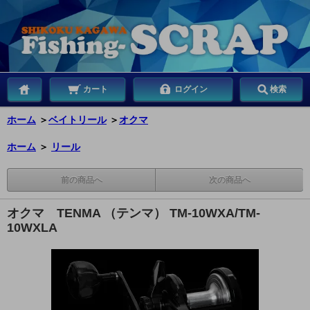
カート
ログイン
検索
ホーム
＞
ベイトリール
＞
オクマ
ホーム
＞
リール
前の商品へ
次の商品へ
オクマ TENMA （テンマ） TM-10WXA/TM-
10WXLA