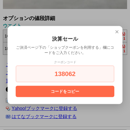
オプションの値段詳細
ウエイト
×
2,376円(税込)
160g
決算セール
1
2,475円(税込)
ご決済ページ下の「ショップクーポンを利用する」欄にコ
180g
1
ードをご入力ください。
クーポンコード
この商品について問い合わせる
138062
この商品を友達に教える
買い物を続ける
コードをコピー
この商品をログピでつぶやく
Yahoo!ブックマークに登録する
はてなブックマークに登録する