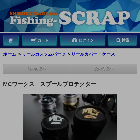
カート
ログイン
検索
ホーム
＞
リールカスタムパーツ
＞
リールカバー・ケース
前の商品へ
次の商品へ
MCワークス スプールプロテクター