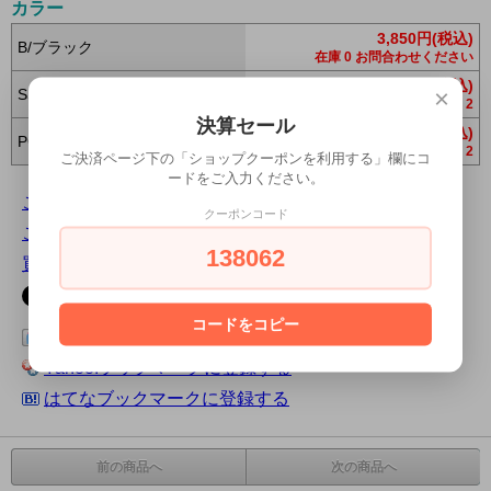
カラー
3,850円(税込)
B/ブラック
在庫 0 お問合わせください
3,850円(税込)
×
SS/ショットシルバー
2
決算セール
3,850円(税込)
PG/ピュアゴールド
2
ご決済ページ下の「ショップクーポンを利用する」欄にコ
ードをご入力ください。
この商品について問い合わせる
クーポンコード
この商品を友達に教える
138062
買い物を続ける
コードをコピー
この商品をログピでつぶやく
Yahoo!ブックマークに登録する
はてなブックマークに登録する
前の商品へ
次の商品へ