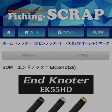
カート
ログイン
検索
ホーム
＞
ノッター（ボビンノッター）
＞
スタジオオーシャンマーク
前の商品へ
次の商品へ
SOM エンドノッター EK55HD(26)