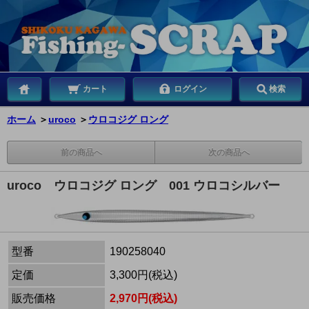
カート
ログイン
検索
ホーム
＞
uroco
＞
ウロコジグ ロング
前の商品へ
次の商品へ
uroco ウロコジグ ロング 001 ウロコシルバー
型番
190258040
定価
3,300円(税込)
販売価格
2,970円(税込)