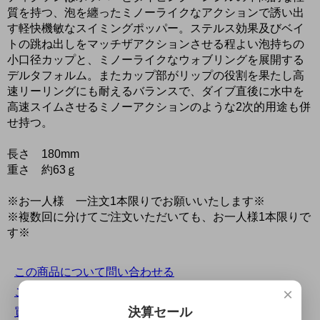
質を持つ、泡を纏ったミノーライクなアクションで誘い出
す軽快機敏なスイミングポッパー。ステルス効果及びベイ
トの跳ね出しをマッチザアクションさせる程よい泡持ちの
小口径カップと、ミノーライクなウォブリングを展開する
デルタフォルム。またカップ部がリップの役割を果たし高
速リーリングにも耐えるバランスで、ダイブ直後に水中を
高速スイムさせるミノーアクションのような2次的用途も併
せ持つ。
長さ 180mm
重さ 約63ｇ
※お一人様 一注文1本限りでお願いいたします※
※複数回に分けてご注文いただいても、お一人様1本限りで
す※
この商品について問い合わせる
×
この商品を友達に教える
決算セール
買い物を続ける