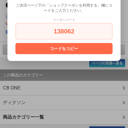
ご決済ページ下の「ショップクーポンを利用する」欄にコ
ードをご入力ください。
この商品をログピでつぶやく
クーポンコード
Yahoo!ブックマークに登録する
138062
はてなブックマークに登録する
コードをコピー
前の商品へ
次の商品へ
ページの先頭へ戻る
この商品のカテゴリー
CB ONE
ディクソン
商品カテゴリー一覧