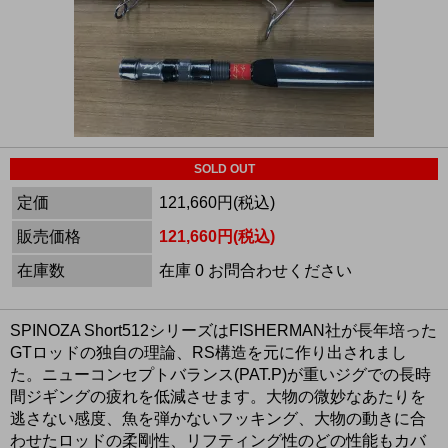
SOLD OUT
定価
121,660円(税込)
販売価格
121,660円(税込)
在庫数
在庫 0 お問合わせください
SPINOZA Short512シリーズはFISHERMAN社が長年培った
GTロッドの独自の理論、RS構造を元に作り出されまし
た。ニューコンセプトバランス(PAT.P)が重いジグでの長時
間ジギングの疲れを低減させます。大物の微妙なあたりを
逃さない感度、魚を弾かないフッキング、大物の動きに合
わせたロッドの柔剛性、リフティング性のどの性能もカバ