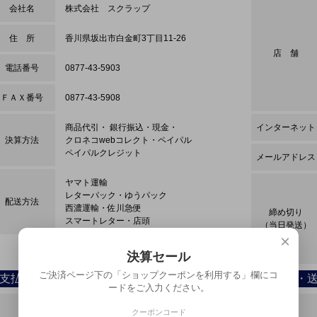
会社名
株式会社 スクラップ
住 所
香川県坂出市白金町3丁目11-26
店 舗
電話番号
0877-43-5903
ＦＡＸ番号
0877-43-5908
商品代引・ 銀行振込・現金・
インターネット
決算方法
クロネコwebコレクト・ペイパル
ペイパルクレジット
メールアドレス
ヤマト運輸
レターパック・ゆうパック
配送方法
西濃運輸・佐川急便
締め切り
スマートレター・店頭
（当日発送）
×
決算セール
ご決済ページ下の「ショップクーポンを利用する」欄にコ
支払い方法について
配送方法・
ードをご入力ください。
振込みの手間もなくオススメです。
クーポンコード