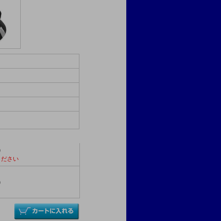
)
ください
)