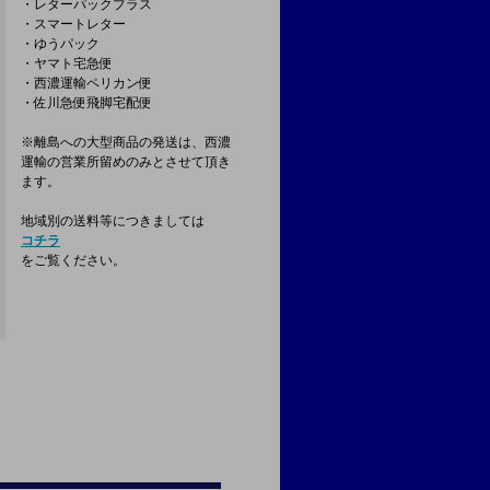
・レターパックプラス
・スマートレター
・ゆうパック
・ヤマト宅急便
・西濃運輸ペリカン便
・佐川急便飛脚宅配便
※離島への大型商品の発送は、西濃
運輸の営業所留めのみとさせて頂き
ます。
地域別の送料等につきましては
コチラ
をご覧ください。