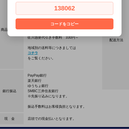
配達時に配達員に合計金額をお支払い
頂く方法です。
138062
※代引き手数料はお客さま負担となり
ますのでご注意ください。
コードをコピー
ヤマト代引き手数料 330円～
商品代引き
西濃運輸代引き手数料 330円～
佐川急便代引き手数料 330円～
配送方法
地域別の送料等につきましては
コチラ
をご覧ください。
PayPay銀行
楽天銀行
ゆうちょ銀行
銀行振込
SMBC三井住友銀行
※先振り込みになります。
振込手数料はお客様負担となります。
現 金
店頭での現金払いとなります。