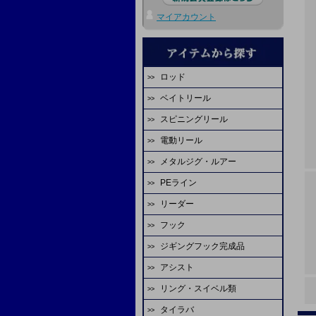
マイアカウント
ロッド
ベイトリール
エバーグリーン
スピニングリール
ダイワ
ディープライナー
電動リール
ダイワ
シマノ
ビート
メタルジグ・ルアー
ダイワ
シマノ
エバーグリーン
オーシャンフリーク
PEライン
ディープライナー
シマノ
アピア
スタジオオーシャンマーク
ジャッカル
リーダー
ファイヤーライン
シーフロアコントロール
ミヤエポック
アブガルシア
マーフィックス
ピュアテック
フック
YGKよつあみ
シマノ
FCラボ
tail walk
エイテック
アリゲーター技研
FCラボ
ジギングフック完成品
シーフロアコントロール
シーガー
デプスハンター
カレント
備品
テイルウォーク
シーフロアコントロール
天龍
アシスト
スクラップオリジナル
ASS
サンライン
サンライン
K-craft
ディープライナー
ヤマガブランクス
リング・スイベル類
ASS
シーフロアコントロール
ダイワ
がまかつ
YGKよつあみ
山ジグ
オクマ
シマノ
タイラバ
シーフロアコントロール
オーナー
ASS
シャウト
バレーヒル