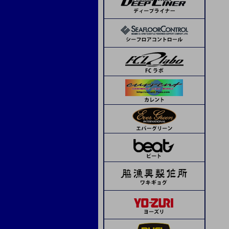
ランブルベイト
APIA
コーモラン
ボーズレス
デコイ
SOM
beat
ピエールジグ
モーリス
トライアル
ボウズ
サンライン
ステキ針
ティクト
ジャッカル
メジャークラフト
シーフロアコントロール
デコイ
シーフロアコントロール
ネイチャーボーイズ
ハヤブサ
シマノ
オリムピック
Avail
タカ産業
アシスト工房
オーシャンフリーク
K-FLAT
レスターファイン
ディープライナー
CB ONE
CB ONE
タコ用針
海遊少年
タカ産業
ソウルズ
Boggy
ハヤブサ
ミヤマエ
スミス
メガバス
ドロップカスタム
下田漁具
beat
フィネス
ima
下田漁具
エイテック
エバーグリーン
オーシャンフリーク
下田漁具
クレイジーオーシャン
ネイチャーボーイズ
グリス・オイル
ミヤマエ
フィネス
CB ONE
ダミキジャパン
ベーシックギア
その他
ダイワ
リブレ
MCワークス
ボーズレス
オリムピック
ヤマシタ
コモジグ
ジャッカル
ゼスタ
ブルーニングハーツ
セイカイコレクション
ブリーデン
D-CLAW
ソルトウォーターボーイズ
クレイジーオーシャン
ヴァンフック
タカ産業
ゼスタ
ASSジグ
ASS
Dios
ゴーへ
スタジオオーシャンマーク