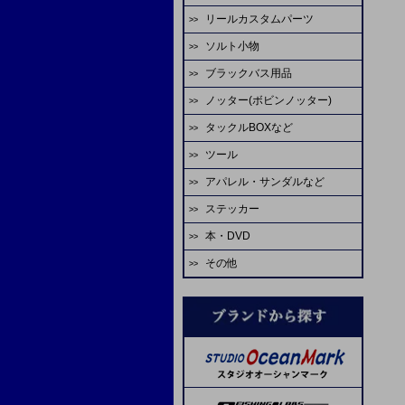
ゴーセン
エバーグリーン
アブガルシア
がまかつ
リールカスタムパーツ
ハヤブサ
HOT'S
シャウト
デコイ
odz
ASS
ティクト
ビート
テイルウォーク
ゼスタ
ソルト小物
スタジオオーシャンマーク
ジャッカル
odz
ゴーセン
オーナー
カツイチ
ダイワ
ダイワ
CB ONE
アルファタックス
ゼニス
ブラックバス用品
タコベイト
エバーグリーン
ダイワ
がまかつ
大洋
シャウト
デコイ
オーナー
A-TEC
uroco
グローブライド
テイルウォーク
ノッター(ボビンノッター)
淡水ロッド
ジグヘッド
LIVRE
シマノ
WaterLand
ヤマトヨ
スタジオオーシャンマーク
ヴァンフック
プロセレ
モーリス
REALS
エイテック
アブガルシア
タックルBOXなど
淡水リール
ソルトワーム
ソルトウォーターボーイズ
SEAFLOORCONTROL
ゼスタ
ゼスタ
ヤマイ
ゴーへ
VARIVAS
メジャークラフト
TANAJIG
オーシャンフリークス
ツール
エイテック
バスルアー・ワーム
サビキ
シマノ
がまかつ
バレーヒル
がまかつ
クレイジーオーシャン
がまかつ
ゴーセン
X-BRAID
EDUCE
アパレル・サンダルなど
マクセル
バレーヒル
バス用フック
IKA
マーフィックスパーツ
START
スタジオオーシャンマーク
YGKよつあみ
ジャスティス
オーナー
シマノ
ヤマトヨ
枝豆じぐ
ステッカー
ミヒロ精機
ゴールデンミーン
バス用ライン
蛸
ダイワ
ライズジャパン
ヤリエ
ダイワ
剣屋
金龍
ネイチャーボーイズ
バリバス
Lots Of Art
本・DVD
アベットリール
パームス
イカメタル
SPI ミゾハン
ソルトウォーターボーイズ
オーナー
ヤマイ
がまかつ
スティンガー
下田漁具
ラインコート類
その他
ブルーブルー
レスターファイン
ジャンキーワークス
オーシャンフリークス
reins（スペアパーツ）
ASS
フィッシングファイターズ
ダイワ
SOM
アミゼス
ネイズ
オプション
ダイワ
コーモラン
ラバーパーツ
B.Rig's
糸・チューブ
シマノ
コアマン
脇漁具
ワンナック
ティクト
スペアフック
エヌティスイベル
ヴァンフック
エヌティスイベル
ステキ針
ヨーヅリ
剛樹
ABU
フィッシングファイターズ
UOSO
ヴァンフック
ネイヤーボーイズ
デュエル
リップル
YPS
WaterLand
VARIVAS
ゼスタ
SFC