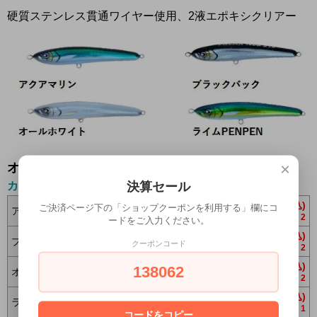
硬質ステンレス貫通ワイヤー使用、2液エポキシクリアー
×
オプションの値段詳細
決算セール
カラー
10,500円(税込)
ご決済ページ下の「ショップクーポンを利用する」欄にコ
アクアマリン
2
ードをご入力ください。
10,500円(税込)
ブラックバック
クーポンコード
2
10,500円(税込)
138062
オールホワイト
2
10,500円(税込)
ライムPENPEN
1
コードをコピー