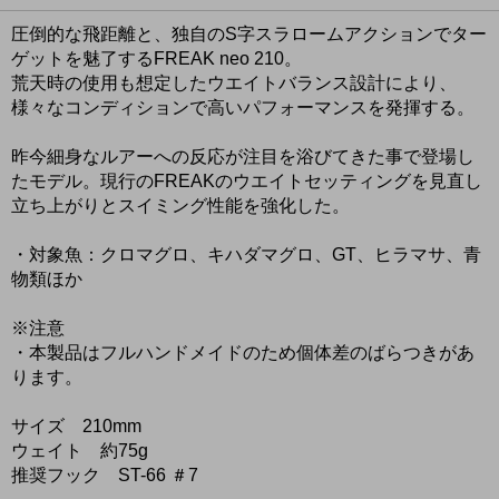
圧倒的な飛距離と、独自のS字スラロームアクションでター
ゲットを魅了するFREAK neo 210。
荒天時の使用も想定したウエイトバランス設計により、
様々なコンディションで高いパフォーマンスを発揮する。
昨今細⾝なルアーへの反応が注⽬を浴びてきた事で登場し
たモデル。現⾏のFREAKのウエイトセッティングを⾒直し
⽴ち上がりとスイミング性能を強化した。
・対象⿂：クロマグロ、キハダマグロ、GT、ヒラマサ、⻘
物類ほか
※注意
・本製品はフルハンドメイドのため個体差のばらつきがあ
ります。
サイズ 210mm
ウェイト 約75g
推奨フック ST-66 ＃7