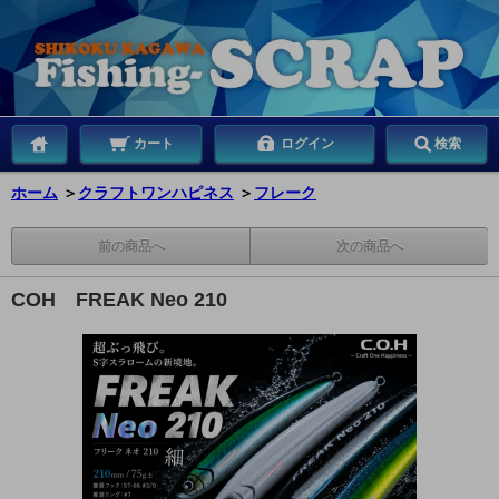
カート
ログイン
検索
ホーム
＞
クラフトワンハピネス
＞
フレーク
前の商品へ
次の商品へ
COH FREAK Neo 210