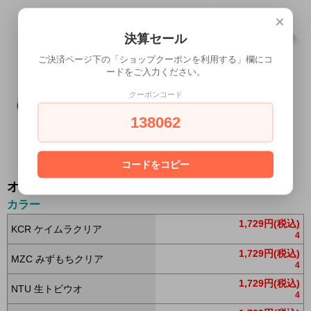
×
決算セール
ご決済ページ下の「ショップクーポンを利用する」欄にコ
ードをご入力ください。
クーポンコード
138062
コードをコピー
オプションの値段詳細
カラー
1,729円(税込)
KCR ケイムラクリア
4
1,729円(税込)
MZC みずもちクリア
4
1,729円(税込)
NTU 生トビウオ
4