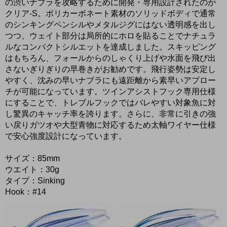
の渋いナブラを攻略するために開発・専用設計されたのが
クリア-S。ポリカーボネート素材のソリッドボディで通常
のシンキングペンシルやメタルジグにはない透明感を出し
つつ、ウェイト部分は局所的にホロを貼ることでナチュラ
ルなコンパクトシルエットを達成しました。スキッピング
はもちろん、フォールからのしゃくり上げや水面を飛び出
さないぎりぎりの早巻きがお勧めです。飛行姿勢は安定し
やすく、沈みの早いナブラにも遠距離から素早いアプロー
チが可能になっています。ツインアシストフック専用仕様
にすることで、トレブルフックではバレやすい対象魚に対
し驚異のキャッチ率を誇ります。さらに、非常に引きの強
い戻りガツオや大型青物に対応するため太軸ワイヤー仕様
で安心強度設計になっています。
サイズ：85mm
ウエイト：30g
タイプ：Sinking
Hook：#14