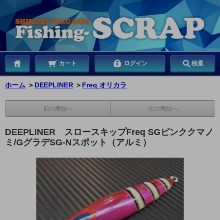
カート
ログイン
検索
ホーム
＞
DEEPLINER
＞
Freq オリカラ
前の商品へ
次の商品へ
DEEPLINER スロースキップFreq SGピンククマノ
ミ/GグラデSG-Nスポット（アルミ）