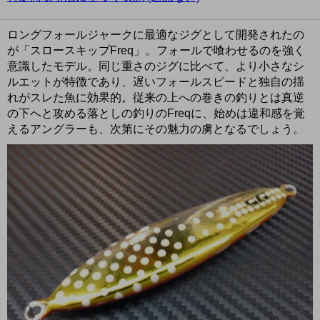
ロングフォールジャークに最適なジグとして開発されたの
が「スロースキップFreq」。フォールで喰わせるのを強く
意識したモデル。同じ重さのジグに比べて、より小さなシ
ルエットが特徴であり、遅いフォールスピードと独自の揺
れがスレた魚に効果的。従来の上への巻きの釣りとは真逆
の下へと攻める落としの釣りのFreqに、始めは違和感を覚
えるアングラーも、次第にその魅力の虜となるでしょう。