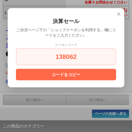
在庫 0 お問合わせください
519円(税込)
×
L
在庫 0 お問合わせください
決算セール
この商品について問い合わせる
ご決済ページ下の「ショップクーポンを利用する」欄にコ
ードをご入力ください。
この商品を友達に教える
買い物を続ける
クーポンコード
138062
この商品をログピでつぶやく
Yahoo!ブックマークに登録する
コードをコピー
はてなブックマークに登録する
前の商品へ
次の商品へ
ページの先頭へ戻る
この商品のカテゴリー