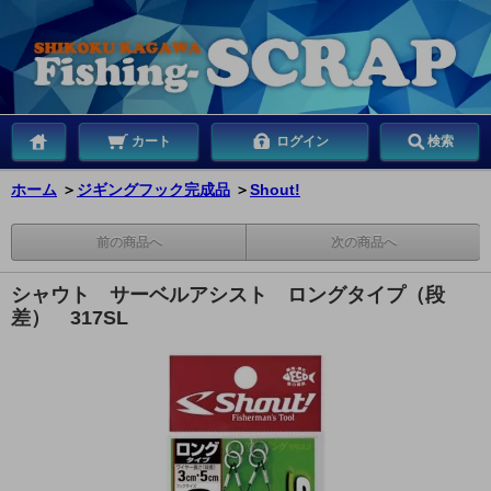
カート
ログイン
検索
ホーム
＞
ジギングフック完成品
＞
Shout!
前の商品へ
次の商品へ
シャウト サーベルアシスト ロングタイプ（段
差） 317SL