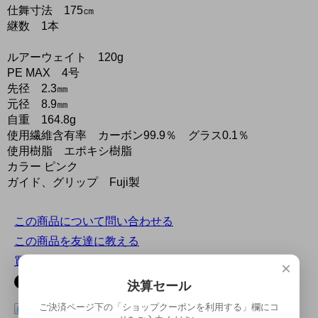
仕舞寸法 175㎝
継数 1本
ルアーウェイト 120g
PE MAX 4号
先径 2.3㎜
元径 8.9㎜
自重 164.8g
使用繊維含有率 カーボン99.9％ グラス0.1％
使用樹脂 エポキシ樹脂
カラー ピンク
ガイド、グリップ Fuji製
この商品について問い合わせる
この商品を友達に教える
買い物を続ける
×
決算セール
ご決済ページ下の「ショップクーポンを利用する」欄にコ
この商品をログピでつぶやく