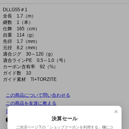
DLLG55＃1
全長 1.7（m）
継数 1（本）
仕舞 165（cm）
自重 114（g）
先径 1.7（mm）
元径 8.2（mm）
適合ジグ 30～120（g）
適合ラインPE 0.5～1.0（号）
カーボン含有率 92（%）
ガイド数 10
ガイド素材 Ti+TORZITE
この商品について問い合わせる
この商品を友達に教える
×
買い物を続ける
決算セール
ご決済ページ下の「ショップクーポンを利用する」欄にコ