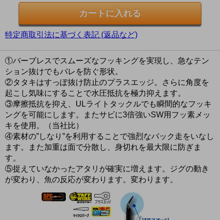
特定商取引法に基づく表記 (返品など)
①バーブレスでスムーズなフッキングを実現し、急なテン
ション抜けでもバレを防ぐ形状。
②タタキはすっぽ抜け防止のプラスエッジ。さらに角度を
起こし気味にすることで水圧抵抗を極力抑えます。
③摩擦抵抗を抑え、ULライトタックルでも瞬間的なフッキ
ングを可能にします。またサビに3倍強いSW用フッ素メッ
キを使用。（当社比）
④素材の”しなり”を利用することで強烈なバック走をいなし
ます。また加重は面で分散し、身切れを最大限に防ぎま
す。
⑤捉えていなかったアタリが確実に増えます。ジグの動き
が変わり、魚の反応が変わります。変わります。