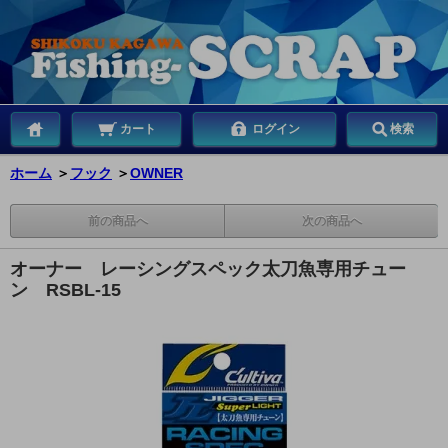
カート
ログイン
検索
ホーム
＞
フック
＞
OWNER
前の商品へ
次の商品へ
オーナー レーシングスペック太刀魚専用チュー
ン RSBL-15