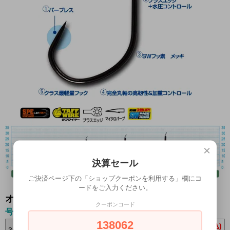
×
決算セール
ご決済ページ下の「ショップクーポンを利用する」欄にコ
ードをご入力ください。
オプションの値段詳細
クーポンコード
号数
138062
440円(税込)
3/0