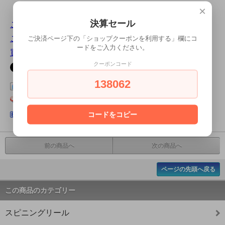
×
決算セール
この商品について問い合わせる
この商品を友達に教える
ご決済ページ下の「ショップクーポンを利用する」欄にコ
ードをご入力ください。
買い物を続ける
クーポンコード
138062
この商品をログピでつぶやく
Yahoo!ブックマークに登録する
はてなブックマークに登録する
コードをコピー
前の商品へ
次の商品へ
ページの先頭へ戻る
この商品のカテゴリー
スピニングリール