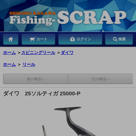
カート
ログイン
検索
ホーム
＞
スピニングリール
＞
ダイワ
ホーム
＞
リール
前の商品へ
次の商品へ
ダイワ 25ソルティガ 25000-P