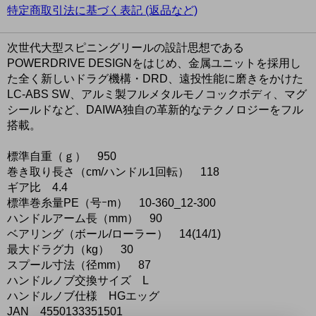
特定商取引法に基づく表記 (返品など)
次世代大型スピニングリールの設計思想である
POWERDRIVE DESIGNをはじめ、金属ユニットを採用し
た全く新しいドラグ機構・DRD、遠投性能に磨きをかけた
LC-ABS SW、アルミ製フルメタルモノコックボディ、マグ
シールドなど、DAIWA独自の革新的なテクノロジーをフル
搭載。
標準自重（ｇ） 950
巻き取り長さ（cm/ハンドル1回転） 118
ギア比 4.4
標準巻糸量PE（号ｰm） 10-360_12-300
ハンドルアーム長（mm） 90
ベアリング（ボール/ローラー） 14(14/1)
最大ドラグ力（kg） 30
スプール寸法（径mm） 87
ハンドルノブ交換サイズ L
ハンドルノブ仕様 HGエッグ
JAN 4550133351501