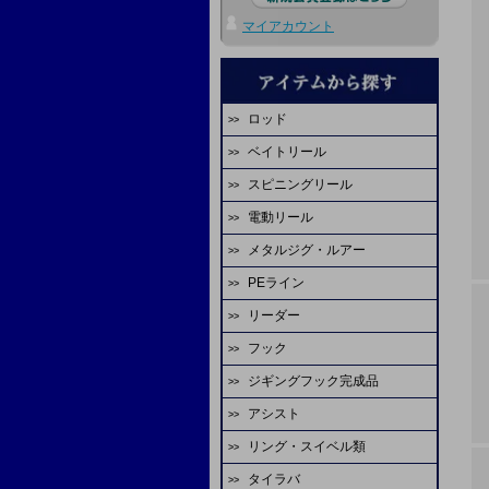
マイアカウント
ロッド
ベイトリール
エバーグリーン
スピニングリール
ダイワ
ディープライナー
電動リール
ダイワ
シマノ
ビート
メタルジグ・ルアー
ダイワ
シマノ
エバーグリーン
オーシャンフリーク
PEライン
ディープライナー
シマノ
アピア
スタジオオーシャンマーク
ジャッカル
リーダー
ファイヤーライン
シーフロアコントロール
ミヤエポック
アブガルシア
マーフィックス
ピュアテック
フック
YGKよつあみ
シマノ
FCラボ
tail walk
エイテック
アリゲーター技研
FCラボ
ジギングフック完成品
シーフロアコントロール
シーガー
デプスハンター
カレント
備品
テイルウォーク
シーフロアコントロール
天龍
アシスト
スクラップオリジナル
ASS
サンライン
サンライン
K-craft
ディープライナー
ヤマガブランクス
リング・スイベル類
ASS
シーフロアコントロール
ダイワ
がまかつ
YGKよつあみ
山ジグ
オクマ
シマノ
タイラバ
シーフロアコントロール
オーナー
ASS
シャウト
バレーヒル