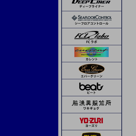
ランブルベイト
APIA
コーモラン
ボーズレス
デコイ
SOM
beat
ピエールジグ
モーリス
トライアル
ボウズ
サンライン
ステキ針
ティクト
ジャッカル
メジャークラフト
シーフロアコントロール
デコイ
シーフロアコントロール
ネイチャーボーイズ
ハヤブサ
シマノ
オリムピック
Avail
タカ産業
アシスト工房
オーシャンフリーク
K-FLAT
レスターファイン
ディープライナー
CB ONE
CB ONE
タコ用針
海遊少年
タカ産業
ソウルズ
Boggy
ハヤブサ
ミヤマエ
スミス
メガバス
ドロップカスタム
下田漁具
beat
フィネス
ima
下田漁具
エイテック
エバーグリーン
オーシャンフリーク
下田漁具
クレイジーオーシャン
ネイチャーボーイズ
グリス・オイル
ミヤマエ
フィネス
CB ONE
ダミキジャパン
ベーシックギア
その他
ダイワ
リブレ
MCワークス
ボーズレス
オリムピック
ヤマシタ
コモジグ
ジャッカル
ゼスタ
ブルーニングハーツ
セイカイコレクション
ブリーデン
D-CLAW
ソルトウォーターボーイズ
クレイジーオーシャン
ヴァンフック
タカ産業
ゼスタ
ASSジグ
ASS
Dios
ゴーへ
スタジオオーシャンマーク