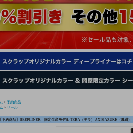
ム
>
予約商品
ム
>
リール
【予約商品】DEEPLINER 限定生産モデル TERA（テラ） AXIS AZURE（濃紺