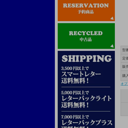
型
定
販
購
オプ