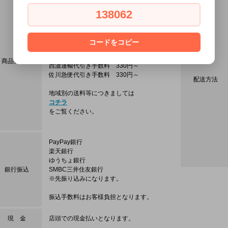
振込みの手間もなくオススメです。
配達時に配達員に合計金額をお支払い
138062
頂く方法です。
※代引き手数料はお客さま負担となり
ますのでご注意ください。
コードをコピー
ヤマト代引き手数料 330円～
商品代引き
西濃運輸代引き手数料 330円～
佐川急便代引き手数料 330円～
配送方法
地域別の送料等につきましては
コチラ
をご覧ください。
PayPay銀行
楽天銀行
ゆうちょ銀行
銀行振込
SMBC三井住友銀行
※先振り込みになります。
振込手数料はお客様負担となります。
現 金
店頭での現金払いとなります。