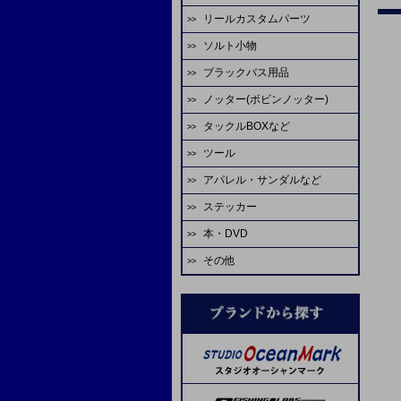
ゴーセン
エバーグリーン
アブガルシア
がまかつ
リールカスタムパーツ
ハヤブサ
HOT'S
シャウト
デコイ
odz
ASS
ティクト
ビート
テイルウォーク
ゼスタ
ソルト小物
スタジオオーシャンマーク
ジャッカル
odz
ゴーセン
オーナー
カツイチ
ダイワ
ダイワ
CB ONE
アルファタックス
ゼニス
ブラックバス用品
タコベイト
エバーグリーン
ダイワ
がまかつ
大洋
シャウト
デコイ
オーナー
A-TEC
uroco
グローブライド
テイルウォーク
ノッター(ボビンノッター)
淡水ロッド
ジグヘッド
LIVRE
シマノ
WaterLand
ヤマトヨ
スタジオオーシャンマーク
ヴァンフック
プロセレ
モーリス
REALS
エイテック
アブガルシア
タックルBOXなど
淡水リール
ソルトワーム
ソルトウォーターボーイズ
SEAFLOORCONTROL
ゼスタ
ゼスタ
ヤマイ
ゴーへ
VARIVAS
メジャークラフト
TANAJIG
オーシャンフリークス
ツール
エイテック
バスルアー・ワーム
サビキ
シマノ
がまかつ
バレーヒル
がまかつ
クレイジーオーシャン
がまかつ
ゴーセン
X-BRAID
EDUCE
アパレル・サンダルなど
マクセル
バレーヒル
バス用フック
IKA
マーフィックスパーツ
START
スタジオオーシャンマーク
YGKよつあみ
ジャスティス
オーナー
シマノ
ヤマトヨ
枝豆じぐ
ステッカー
ミヒロ精機
ゴールデンミーン
バス用ライン
蛸
ダイワ
ライズジャパン
ヤリエ
ダイワ
剣屋
金龍
ネイチャーボーイズ
バリバス
Lots Of Art
本・DVD
アベットリール
パームス
イカメタル
SPI ミゾハン
ソルトウォーターボーイズ
オーナー
ヤマイ
がまかつ
スティンガー
下田漁具
ラインコート類
その他
ブルーブルー
レスターファイン
ジャンキーワークス
オーシャンフリークス
reins（スペアパーツ）
ASS
フィッシングファイターズ
ダイワ
SOM
アミゼス
ネイズ
オプション
ダイワ
コーモラン
ラバーパーツ
B.Rig's
糸・チューブ
シマノ
コアマン
脇漁具
ワンナック
ティクト
スペアフック
エヌティスイベル
ヴァンフック
エヌティスイベル
ステキ針
ヨーヅリ
剛樹
ABU
フィッシングファイターズ
UOSO
ヴァンフック
ネイヤーボーイズ
デュエル
リップル
YPS
WaterLand
VARIVAS
ゼスタ
SFC