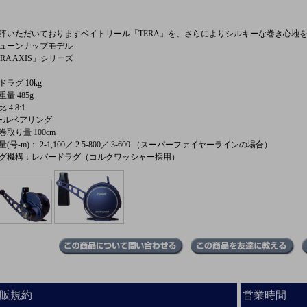
評いただいておりますベイトリール「TERA」を、さらによりシルキーな巻き心地
ューンナップモデル
ERA AXIS」シリーズ
ドラグ 10kg
量 485g
 4.8:1
ールベアリング
巻取り量 100cm
(号-m)： 2-1,100／ 2.5-800／ 3-600 （スーパーファイヤーラインの場合）
グ機構：レバードラグ（コルクワッシャー採用）
販規約
営業時間