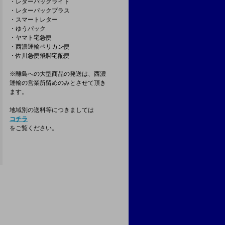
・レターパックライト
・レターパックプラス
・スマートレター
・ゆうパック
・ヤマト宅急便
・西濃運輸ペリカン便
・佐川急便飛脚宅配便
※離島への大型商品の発送は、西濃
運輸の営業所留めのみとさせて頂き
ます。
地域別の送料等につきましては
コチラ
をご覧ください。