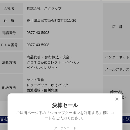
会社名
株式会社 スクラップ
住 所
香川県坂出市白金町3丁目11-26
店 舗
電話番号
0877-43-5903
ＦＡＸ番号
0877-43-5908
商品代引・ 銀行振込・現金・
インターネット
決算方法
クロネコwebコレクト・ペイパル
ペイパルクレジット
メールアドレス
ヤマト運輸
レターパック・ゆうパック
配送方法
西濃運輸・佐川急便
締め切り
スマートレター・店頭
（当日発送）
×
決算セール
ご決済ページ下の「ショップクーポンを利用する」欄にコ
ードをご入力ください。
支払い方法について
配送方法・
クーポンコード