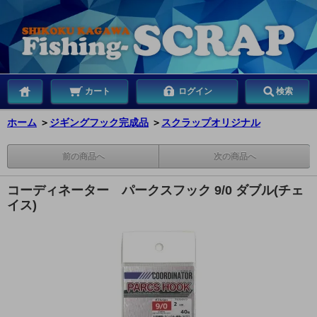
カート
ログイン
検索
ホーム
＞
ジギングフック完成品
＞
スクラップオリジナル
前の商品へ
次の商品へ
コーディネーター パークスフック 9/0 ダブル(チェ
イス)