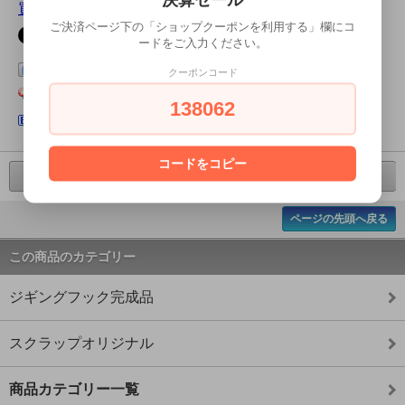
買い物を続ける
ご決済ページ下の「ショップクーポンを利用する」欄にコ
ードをご入力ください。
この商品をログピでつぶやく
クーポンコード
Yahoo!ブックマークに登録する
138062
はてなブックマークに登録する
コードをコピー
前の商品へ
次の商品へ
ページの先頭へ戻る
この商品のカテゴリー
ジギングフック完成品
スクラップオリジナル
商品カテゴリー一覧