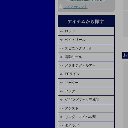
マイアカウント
ロッド
ベイトリール
エバーグリーン
スピニングリール
ダイワ
ディープライナー
お
電動リール
ダイワ
シマノ
ビート
メタルジグ・ルアー
ダイワ
シマノ
エバーグリーン
オーシャンフリーク
PEライン
ディープライナー
シマノ
アピア
スタジオオーシャンマーク
ジャッカル
リーダー
ファイヤーライン
シーフロアコントロール
ミヤエポック
アブガルシア
マーフィックス
ピュアテック
フック
YGKよつあみ
シマノ
FCラボ
tail walk
エイテック
アリゲーター技研
FCラボ
ジギングフック完成品
シーフロアコントロール
シーガー
デプスハンター
カレント
備品
テイルウォーク
シーフロアコントロール
天龍
アシスト
スクラップオリジナル
ASS
サンライン
サンライン
K-craft
ディープライナー
ヤマガブランクス
リング・スイベル類
ASS
シーフロアコントロール
ダイワ
がまかつ
YGKよつあみ
山ジグ
オクマ
シマノ
タイラバ
シーフロアコントロール
オーナー
ASS
シャウト
バレーヒル