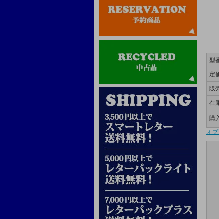
型
定
販
在
購
オプ