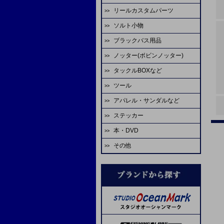
ゴーセン
エバーグリーン
アブガルシア
がまかつ
リールカスタムパーツ
ハヤブサ
HOT'S
シャウト
デコイ
odz
ASS
ティクト
ビート
テイルウォーク
ゼスタ
ソルト小物
スタジオオーシャンマーク
ジャッカル
odz
ゴーセン
オーナー
カツイチ
ダイワ
ダイワ
CB ONE
アルファタックス
ゼニス
ブラックバス用品
タコベイト
エバーグリーン
ダイワ
がまかつ
大洋
シャウト
デコイ
オーナー
A-TEC
uroco
グローブライド
テイルウォーク
ノッター(ボビンノッター)
淡水ロッド
ジグヘッド
LIVRE
シマノ
WaterLand
ヤマトヨ
スタジオオーシャンマーク
ヴァンフック
プロセレ
モーリス
REALS
エイテック
アブガルシア
タックルBOXなど
淡水リール
ソルトワーム
ソルトウォーターボーイズ
SEAFLOORCONTROL
ゼスタ
ゼスタ
ヤマイ
ゴーへ
VARIVAS
メジャークラフト
TANAJIG
オーシャンフリークス
ツール
エイテック
バスルアー・ワーム
サビキ
シマノ
がまかつ
バレーヒル
がまかつ
クレイジーオーシャン
がまかつ
ゴーセン
X-BRAID
EDUCE
アパレル・サンダルなど
マクセル
バレーヒル
バス用フック
IKA
マーフィックスパーツ
START
スタジオオーシャンマーク
YGKよつあみ
ジャスティス
オーナー
シマノ
ヤマトヨ
枝豆じぐ
ステッカー
ミヒロ精機
ゴールデンミーン
バス用ライン
蛸
ダイワ
ライズジャパン
ヤリエ
ダイワ
剣屋
金龍
ネイチャーボーイズ
バリバス
Lots Of Art
本・DVD
アベットリール
パームス
イカメタル
SPI ミゾハン
ソルトウォーターボーイズ
オーナー
ヤマイ
がまかつ
スティンガー
下田漁具
ラインコート類
その他
ブルーブルー
レスターファイン
ジャンキーワークス
オーシャンフリークス
reins（スペアパーツ）
ASS
フィッシングファイターズ
ダイワ
SOM
アミゼス
ネイズ
オプション
ダイワ
コーモラン
ラバーパーツ
B.Rig's
糸・チューブ
シマノ
コアマン
脇漁具
ワンナック
ティクト
スペアフック
エヌティスイベル
ヴァンフック
エヌティスイベル
ステキ針
ヨーヅリ
剛樹
ABU
フィッシングファイターズ
UOSO
ヴァンフック
ネイヤーボーイズ
デュエル
リップル
YPS
WaterLand
VARIVAS
ゼスタ
SFC