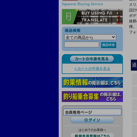
Japanese Buying Service
スリ
設計
ボデ
抜群
揮。
フォ
通
» カートの中身を見る
はじめてのお客様へ