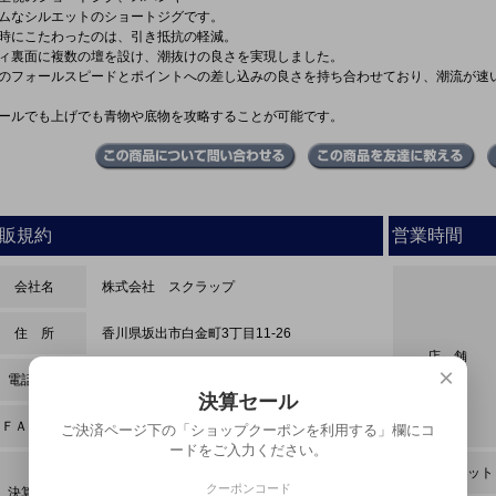
ムなシルエットのショートジグです。
時にこたわったのは、引き抵抗の軽減。
ィ裏面に複数の壇を設け、潮抜けの良さを実現しました。
のフォールスピードとポイントへの差し込みの良さを持ち合わせており、潮流が速
ールでも上げでも青物や底物を攻略することが可能です。
販規約
営業時間
会社名
株式会社 スクラップ
住 所
香川県坂出市白金町3丁目11-26
店 舗
×
電話番号
0877-43-5903
決算セール
ＦＡＸ番号
0877-43-5908
ご決済ページ下の「ショップクーポンを利用する」欄にコ
ードをご入力ください。
商品代引・ 銀行振込・現金・
インターネット
クーポンコード
決算方法
クロネコwebコレクト・ペイパル