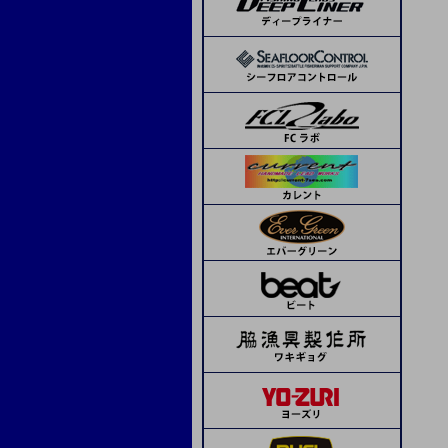
ランブルベイト
APIA
コーモラン
ボーズレス
デコイ
SOM
beat
ピエールジグ
モーリス
トライアル
ボウズ
サンライン
ステキ針
ティクト
ジャッカル
メジャークラフト
シーフロアコントロール
デコイ
シーフロアコントロール
ネイチャーボーイズ
ハヤブサ
シマノ
オリムピック
Avail
タカ産業
アシスト工房
オーシャンフリーク
K-FLAT
レスターファイン
ディープライナー
CB ONE
CB ONE
タコ用針
海遊少年
タカ産業
ソウルズ
Boggy
ハヤブサ
ミヤマエ
スミス
メガバス
ドロップカスタム
下田漁具
beat
フィネス
ima
下田漁具
エイテック
エバーグリーン
オーシャンフリーク
下田漁具
クレイジーオーシャン
ネイチャーボーイズ
グリス・オイル
ミヤマエ
フィネス
CB ONE
ダミキジャパン
ベーシックギア
その他
ダイワ
リブレ
MCワークス
ボーズレス
オリムピック
ヤマシタ
コモジグ
ジャッカル
ゼスタ
ブルーニングハーツ
セイカイコレクション
ブリーデン
D-CLAW
ソルトウォーターボーイズ
クレイジーオーシャン
ヴァンフック
タカ産業
ゼスタ
ASSジグ
ASS
Dios
ゴーへ
スタジオオーシャンマーク