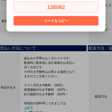
ペイパルクレジット
メールアドレス
138062
ヤマト運輸
レターパック・ゆうパック
コードをコピー
配送方法
西濃運輸・佐川急便
締め切り
スマートレター・店頭
（当日発送）
支払い方法について
配送方法・
振込みの手間もなくオススメです。
配達時に配達員に合計金額をお支払い
頂く方法です。
※代引き手数料はお客さま負担となり
ますのでご注意ください。
ヤマト代引き手数料 330円～
商品代引き
西濃運輸代引き手数料 330円～
佐川急便代引き手数料 330円～
配送方法
地域別の送料等につきましては
コチラ