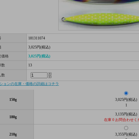
番
181311074
価
3,025円(税込)
売価格
3,025円(税込)
庫数
13
入数
ションの在庫・価格の詳細はコチラ
150g
3,025円(税込)
1
3,135円(税込)
180g
在庫 0 お問合わせく
210g
3,355円(税込)