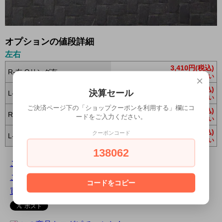
オプションの値段詳細
左右
3,410円(税込)
R-右 Oリング有
在庫 0 お問合わせください
×
3,410円(税込)
決算セール
L-左Oリング有
在庫 0 お問合わせください
ご決済ページ下の「ショップクーポンを利用する」欄にコ
3,410円(税込)
R-右 Oリング無
ードをご入力ください。
在庫 0 お問合わせください
3,410円(税込)
クーポンコード
L-左 Oリング無
在庫 0 お問合わせください
138062
この商品について問い合わせる
この商品を友達に教える
コードをコピー
買い物を続ける