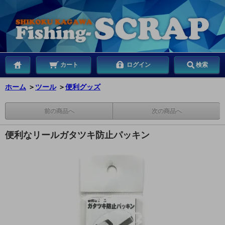
カート
ログイン
検索
ホーム
＞
ツール
＞
便利グッズ
前の商品へ
次の商品へ
便利なリールガタツキ防止パッキン