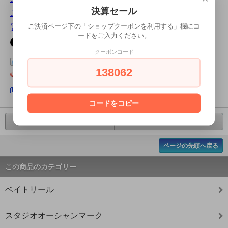
決算セール
この商品を友達に教える
ご決済ページ下の「ショップクーポンを利用する」欄にコ
買い物を続ける
ードをご入力ください。
クーポンコード
この商品をログピでつぶやく
138062
Yahoo!ブックマークに登録する
はてなブックマークに登録する
コードをコピー
前の商品へ
次の商品へ
ページの先頭へ戻る
この商品のカテゴリー
ベイトリール
スタジオオーシャンマーク