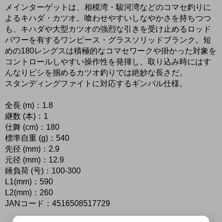
メインターゲットは、相模湾・駿河湾などのコマセ釣りに
よるキハダ・カツオ。喰わせやすいしなやかさを持ちつつ
も、キハダや大型カツオの強烈な引きを受け止めるロッド
パワーを有するワンピース・グラスソリッドブランク。短
めの180レングスは積極的なコマセワークや掛かった対象を
コントロールしやすい操作性を発揮し、取り込み時にはす
んなりビシを掴めるカツオ釣りでは絶妙な長さだ。
スタンディングファイトに対応するギンバル仕様。
全長 (m)：1.8
継数 (本)：1
仕舞 (cm)：180
標準自重 (g)：540
先径 (mm)：2.9
元径 (mm)：12.9
錘負荷 (号)：100-300
L1(mm)：590
L2(mm)：260
JANコード：4516508517729