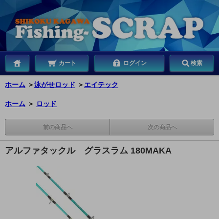
カート
ログイン
検索
ホーム
＞
泳がせロッド
＞
エイテック
ホーム
＞
ロッド
前の商品へ
次の商品へ
アルファタックル グラスラム 180MAKA