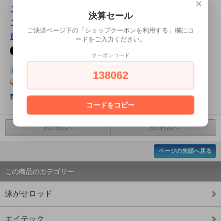
×
この商品について問い合わせる
決算セール
この商品を友達に教える
ご決済ページ下の「ショップクーポンを利用する」欄にコ
買い物を続ける
ードをご入力ください。
クーポンコード
この商品をログピでつぶやく
138062
Yahoo!ブックマークに登録する
はてなブックマークに登録する
コードをコピー
前の商品へ
次の商品へ
ページの先頭へ戻る
この商品のカテゴリー
泳がせロッド
エイテック