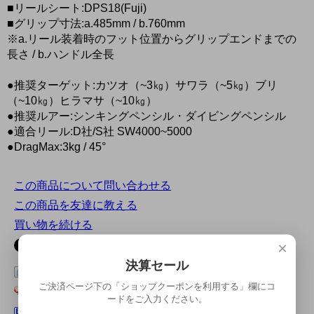
■リールシート:DPS18(Fuji)
■グリップ寸法:a.485mm / b.760mm
※a.リール装着時のフット位置からグリップエンドまでの
長さ / b.ハンドル全長
●推奨ターゲット:カツオ（~3㎏）サワラ（~5㎏）ブリ
（~10㎏）ヒラマサ（~10㎏）
●推奨ルアー:シンキングペンシル・ダイビングペンシル
●適合リール:D社/S社 SW4000~5000
●DragMax:3kg / 45°
この商品について問い合わせる
この商品を友達に教える
買い物を続ける
×
決算セール
この商品をログピでつぶやく
ご決済ページ下の「ショップクーポンを利用する」欄にコ
Yahoo!ブックマークに登録する
ードをご入力ください。
はてなブックマークに登録する