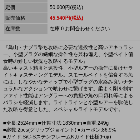
定価
50,600円(税込)
販売価格
45,540円(税込)
在庫数
在庫 0 お問合わせください
『鳥山・ナブラ撃ち攻略に必要な遠投性と高いアキュラシ
ー、小型プラグの繊細な操作性を兼ね備え、小型ベイト偏
食時の難しい状況を攻略するモデル』
高いキャスト精度と遠投性、小型ルアーの操作に長けたラ
イトキャスティングモデル。スモールベイトを偏食する魚
には、しなやかなティップで小型プラグの水絡み良いナチ
ュラルなアクションで喰わせに繋げます。柔よく剛を制す
ファイト性能はアングラーへの負担や魚の口切れ等による
バラシを軽減します。ライトラインと小型ルアーを駆使し
た攻略を得意とした、スペシャルライトモデルです。
■全長:2524mm ■仕舞寸法:1830mm ■自重:249g
■継数:2pcs(グリップジョイント) ■カーボン:86.9%
■ガイド:SiC-SステンフレームKガイド仕様(Fuji)