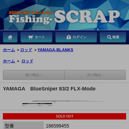
カート
ログイン
検索
ホーム
＞
ロッド
＞
YAMAGA-BLANKS
ホーム
＞
ロッド
前の商品へ
次の商品へ
YAMAGA BlueSniper 83/2 FLX-Mode
SOLD OUT
型番
186599455