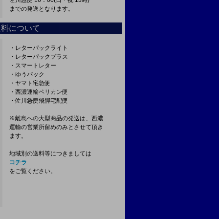
佐川急便 16：00(日・祝 13時)
までの発送となります。
送料について
・レターパックライト
・レターパックプラス
・スマートレター
・ゆうパック
・ヤマト宅急便
・西濃運輸ペリカン便
・佐川急便飛脚宅配便
※離島への大型商品の発送は、西濃
運輸の営業所留めのみとさせて頂き
ます。
地域別の送料等につきましては
コチラ
をご覧ください。