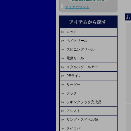
マイアカウント
お
ロッド
ベイトリール
エバーグリーン
スピニングリール
ダイワ
ディープライナー
電動リール
ダイワ
シマノ
ビート
メタルジグ・ルアー
ダイワ
シマノ
エバーグリーン
オーシャンフリーク
PEライン
ディープライナー
シマノ
アピア
スタジオオーシャンマーク
ジャッカル
リーダー
ファイヤーライン
シーフロアコントロール
ミヤエポック
アブガルシア
マーフィックス
ピュアテック
フック
YGKよつあみ
シマノ
FCラボ
tail walk
エイテック
アリゲーター技研
FCラボ
ジギングフック完成品
シーフロアコントロール
シーガー
デプスハンター
カレント
備品
テイルウォーク
シーフロアコントロール
天龍
アシスト
スクラップオリジナル
ASS
サンライン
サンライン
K-craft
ディープライナー
ヤマガブランクス
リング・スイベル類
ASS
シーフロアコントロール
ダイワ
がまかつ
YGKよつあみ
山ジグ
オクマ
シマノ
タイラバ
シーフロアコントロール
オーナー
ASS
シャウト
バレーヒル