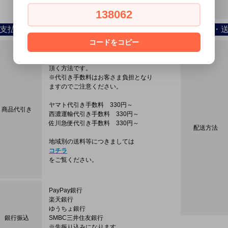
138062
支払い方法について
配送方法・
コードをコピー
振込みの手間もなくオススメです。
配達時に配達員に合計金額をお支払い
頂く方法です。
※代引き手数料はお客さま負担となり
ますのでご注意ください。
ヤマト代引き手数料 330円～
商品代引き
西濃運輸代引き手数料 330円～
佐川急便代引き手数料 330円～
配送方法
地域別の送料等につきましては
コチラ
をご覧ください。
PayPay銀行
楽天銀行
ゆうちょ銀行
銀行振込
SMBC三井住友銀行
※先振り込みになります。