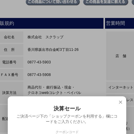
販規約
営業時間
会社名
株式会社 スクラップ
住 所
香川県坂出市白金町3丁目11-26
店 舗
電話番号
0877-43-5903
ＦＡＸ番号
0877-43-5908
商品代引・ 銀行振込・現金・
インターネット
決算方法
クロネコwebコレクト・ペイパル
ペイパルクレジット
メールアドレス
×
決算セール
ヤマト運輸
ご決済ページ下の「ショップクーポンを利用する」欄にコ
レターパック・ゆうパック
配送方法
西濃運輸・佐川急便
ードをご入力ください。
締め切り
スマートレター・店頭
（当日発送）
クーポンコード