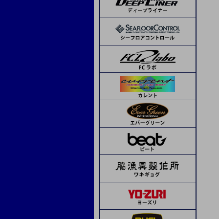
ランブルベイト
APIA
コーモラン
ボーズレス
デコイ
SOM
beat
ピエールジグ
モーリス
トライアル
ボウズ
サンライン
ステキ針
ティクト
ジャッカル
メジャークラフト
シーフロアコントロール
デコイ
シーフロアコントロール
ネイチャーボーイズ
ハヤブサ
シマノ
オリムピック
Avail
タカ産業
アシスト工房
オーシャンフリーク
K-FLAT
レスターファイン
ディープライナー
CB ONE
CB ONE
タコ用針
海遊少年
タカ産業
ソウルズ
Boggy
ハヤブサ
ミヤマエ
スミス
メガバス
ドロップカスタム
下田漁具
beat
フィネス
ima
下田漁具
エイテック
エバーグリーン
オーシャンフリーク
下田漁具
クレイジーオーシャン
ネイチャーボーイズ
グリス・オイル
ミヤマエ
フィネス
CB ONE
ダミキジャパン
ベーシックギア
その他
ダイワ
リブレ
MCワークス
ボーズレス
オリムピック
ヤマシタ
コモジグ
ジャッカル
ゼスタ
ブルーニングハーツ
セイカイコレクション
ブリーデン
D-CLAW
ソルトウォーターボーイズ
クレイジーオーシャン
ヴァンフック
タカ産業
ゼスタ
ASSジグ
ASS
Dios
ゴーへ
スタジオオーシャンマーク