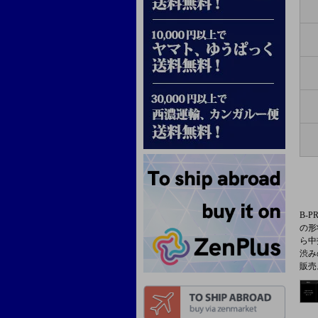
B-
の形
ら中
渋み
販売