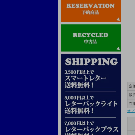
定
販
在
オプ