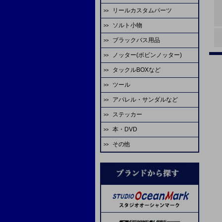
ゴーセン
エバーグリーン
アブガルシア
がまかつ
リールカスタムパーツ
ハヤブサ
HOT'S
シャウト
デコイ
odz
ASS
ティクト
ビート
テイルウォーク
ゼスタ
ソルト小物
スタジオオーシャンマーク
ジャッカル
odz
ゴーセン
オーナー
カツイチ
ダイワ
ダイワ
CB ONE
アルファタックス
ゼニス
ブラックバス用品
タコベイト
エバーグリーン
ダイワ
がまかつ
大洋
シャウト
デコイ
オーナー
A-TEC
uroco
グローブライド
テイルウォーク
ノッター(ボビンノッター)
淡水ロッド
ジグヘッド
LIVRE
シマノ
WaterLand
ヤマトヨ
スタジオオーシャンマーク
ヴァンフック
プロセレ
モーリス
REALS
エイテック
アブガルシア
タックルBOXなど
淡水リール
ソルトワーム
ソルトウォーターボーイズ
SEAFLOORCONTROL
ゼスタ
ゼスタ
ヤマイ
ゴーへ
VARIVAS
メジャークラフト
TANAJIG
オーシャンフリークス
ツール
エイテック
バスルアー・ワーム
サビキ
シマノ
がまかつ
バレーヒル
がまかつ
クレイジーオーシャン
がまかつ
ゴーセン
X-BRAID
EDUCE
アパレル・サンダルなど
マクセル
バレーヒル
バス用フック
IKA
マーフィックスパーツ
START
スタジオオーシャンマーク
YGKよつあみ
ジャスティス
オーナー
シマノ
ヤマトヨ
枝豆じぐ
ステッカー
ミヒロ精機
ゴールデンミーン
バス用ライン
蛸
ダイワ
ライズジャパン
ヤリエ
ダイワ
剣屋
金龍
ネイチャーボーイズ
バリバス
Lots Of Art
本・DVD
アベットリール
パームス
イカメタル
SPI ミゾハン
ソルトウォーターボーイズ
オーナー
ヤマイ
がまかつ
スティンガー
下田漁具
ラインコート類
その他
ブルーブルー
レスターファイン
ジャンキーワークス
オーシャンフリークス
reins（スペアパーツ）
ASS
フィッシングファイターズ
ダイワ
SOM
アミゼス
ネイズ
オプション
ダイワ
コーモラン
ラバーパーツ
B.Rig's
糸・チューブ
シマノ
コアマン
脇漁具
ワンナック
ティクト
スペアフック
エヌティスイベル
ヴァンフック
エヌティスイベル
ステキ針
ヨーヅリ
剛樹
ABU
フィッシングファイターズ
UOSO
ヴァンフック
ネイヤーボーイズ
デュエル
リップル
YPS
WaterLand
VARIVAS
ゼスタ
SFC