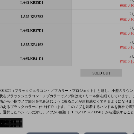
21
LA65-KB35D1
在庫 0
21
LA65-KB37S2
在庫 0
21
LA65-KB37D1
在庫 0
21
LA65-KB41S2
在庫 0
21
LA65-KB41D1
在庫 0
SOLD OUT
PROJECT（ブラックジュラコン・ノブカラー・プロジェクト）と題し、小型のラウンド薄肉中
状をブラックジュラコン・ノブカラーでノブ側は太くリール側を細くしています。
指から小指でノブ部分を包み込むように握ることが違和感なくできるようになりまし
のあるブラックカラーに仕上げています。このノブを装着するハンドルを弊社で選
。選択したハンドルに対し、ノブが3種類（PT 35／EP 37／EP41）から選択するこ